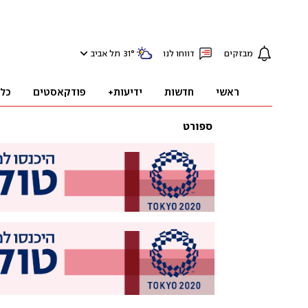
מבזקים
דווחו לנו
°
31
תל אביב
ראשי
חדשות
ידיעות+
פודקאסטים
כל
ספורט