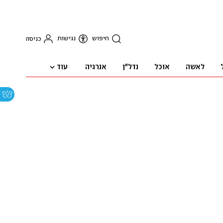
חיפוש
נגישות
כניסה
עוד
לאשה
אוכל
נדל"ן
אנרגיה