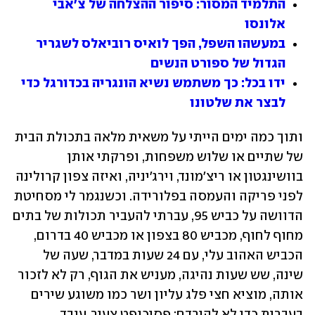
התלמיד המסור: סיפור ההצלחה של צ'אבי 
אלונסו
במעשהו השפל, הפך לואיס רוביאלס לשגריר 
הגדול של ספורט הנשים
ידו בכל: כך משתמש נשיא הונגריה בכדורגל כדי 
לבצר את שלטונו
ותוך כמה ימים הייתי על משאית מלאה בתכולת הבית 
של שתיים או שלוש משפחות, ופרקתי אותן 
בוושינגטון או ריצ'מונד, וירג'יניה, ואיזה צפון קרולינה 
לפני פריקה והעמסה בפלורידה. וכשנגמר לי מסחיטת 
הדוושה על כביש 95, עברתי להעביר תכולות של בתים 
מחוף לחוף, מכביש 80 בצפון או מכביש 40 בדרום, 
הכביש האהוב עלי, עם 24 שעות במדבר, שעה של 
שינה, שש שעות נהיגה, מעניש את הגוף, רק לא לזכור 
אותה, מוציא חצי פלג עליון ושר כמו משוגע שירים 
בעברית כדי לא להירדם: פסיכופט צעיר, עובד 