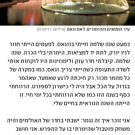
עיר החטאים וההימורים. לאס וגאס
(
צילום: רויטרס
)
כמעט שנה שלמה חייתי בווגאס. לפעמים הייתי חוזר 
לניו יורק, לתת יד למציאות. הימרתי בלי הכרה. שנה 
שלמה. קיבלתי חדר ענק ולימוזינות היו לוקחות אותי 
לשדה התעופה כשהייתי צריך. וגאס, כמו במקרה של 
כל מהמר מכור, רק חיכתה לרגע שאמעד, שאהמר 
בגדול, על הכל. אבל היה לי כישרון לספורט. הרווחתי 
כסף בשנה הזו כמו שלא הרווחתי בכל ימי חיי. זו 
הייתה השנה הנוראית בחיים שלי.
אני זוכר איך זה נגמר: ישבתי בחדר של האח"מים והיה 
משחק פוטבול שהימרתי בו על ההפרש. אני חושב 