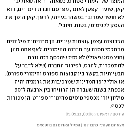
המוצר של הימורי ספורט. כשאוהד רואה שאוליבר 
קאן, שוער וקפטן לאומי, מפרסם חברת הימורים, הוא 
לא חושד שמדובר במשהו בעייתי, להפך. קאן הופך את 
העסק ללגיטימי, בטוח. חיובי". 
הקבוצות עצמן עוצמות עיניים. הן מרוויחות מיליונים 
מהסכמי חסות עם חברות ההימורים. לאף אחת מהן 
(חוץ מסט.פאולי) לא מזיז שהכסף הזה גורם 
להתמכרות, להרס, לפירוק החברה (שלא לדבר על 
הבעייתיות בקשר בין קבוצות ספורט והימורי ספורט). 
אז אולי ל־16 המדינות שמרכיבות את גרמניה יהיה 
אכפת? בשנה שעברה הן הרוויחו בין ארבעה ל־90 
מיליון יורו מכספי מיסים מהימורי ספורט. הן מכורות 
לכסף.
פורסם לראשונה: 08:06, 09.09.23
מצאתם טעות? כתבו לנו | המייל האדום גם בווטסאפ