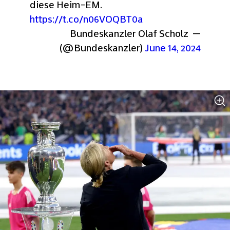
diese Heim-EM. 
https://t.co/n06VOQBT0a
— Bundeskanzler Olaf Scholz 
(@Bundeskanzler) 
June 14, 2024