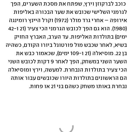
 כוכב לברקוזן וירץ, שפתח את מסכת השערים, הפך 
לגרמני השלישי שכובש את שער הבכורה באליפות 
אירופה – אחרי גרד מולר (1972) וקרל היינץ רומינגה 
(1980). הוא גם הפך לכובש הגרמני הכי צעיר (21 ו-42 
ימים) בתולדות האליפות. עד הערב, האברץ החזיק 
בשיא, לאחר שכבש מול פורטוגל ביורו הקודם, כשהיה 
בן 22. מוסיאלה (21 ו-109 ימים), שכאמור כבש את 
השער השני במשחק, הפך לאחר 9 דקות לכובש השני 
הכי צעיר בתולדות הנבחרת. למעשה, וירץ ומוסיאלה 
הם הראשונים בתולדות היורו שכובשים עבור אותה 
נבחרת באותו משחק כשהם בני 21 או פחות.