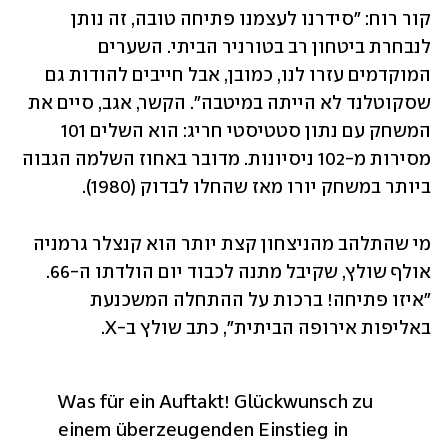
קור רוח: "סידרנו לעצמנו פתיחה טובה, זה נותן 
לנבחרת ביטחון רב בטורניר הביתי. השערים 
המוקדמים עזרו לנו, כמובן, אבל חייבים להודות גם 
שסקוטלנד לא הייתה במיטבה". הקשר, אגב, סיים את 
המשחק עם נתון סטטיסטי חריג: הוא השלים 101 
מסירות מ-102 ניסיונות. מדובר באחוז השלמה הגבוה 
ביותר במשחק יורו מאז שהחלו לבדוק (1980). 
מי שהתלהב מהניצחון קצת יותר הוא קנצלר גרמניה 
אולף שולץ, שקיבל מתנה לכבוד יום הולדתו ה-66. 
"איזו פתיחה! ברכות על ההתחלה המשכנעת 
באליפות אירופה הביתית", כתב שולץ ב-X.
Was für ein Auftakt! Glückwunsch zu 
einem überzeugenden Einstieg in 