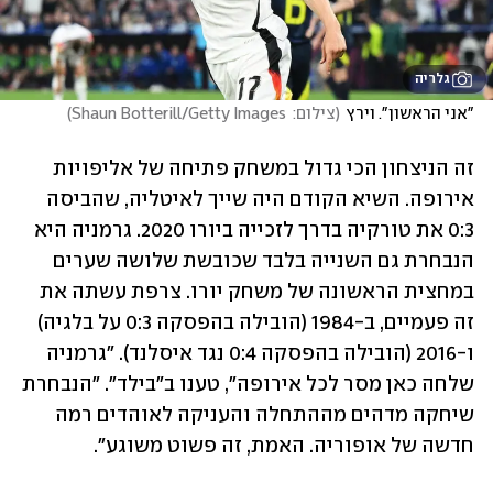
גלריה
"אני הראשון". וירץ
(
צילום:  Shaun Botterill/Getty Images
)
זה הניצחון הכי גדול במשחק פתיחה של אליפויות 
אירופה. השיא הקודם היה שייך לאיטליה, שהביסה 
0:3 את טורקיה בדרך לזכייה ביורו 2020. גרמניה היא 
הנבחרת גם השנייה בלבד שכובשת שלושה שערים 
במחצית הראשונה של משחק יורו. צרפת עשתה את 
זה פעמיים, ב-1984 (הובילה בהפסקה 0:3 על בלגיה) 
ו-2016 (הובילה בהפסקה 0:4 נגד איסלנד). "גרמניה 
שלחה כאן מסר לכל אירופה", טענו ב"בילד". "הנבחרת 
שיחקה מדהים מההתחלה והעניקה לאוהדים רמה 
חדשה של אופוריה. האמת, זה פשוט משוגע".