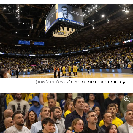
דקת דומייה לזכר דיוויד פדרמן ז"ל
(
צילום: טל שחר
)