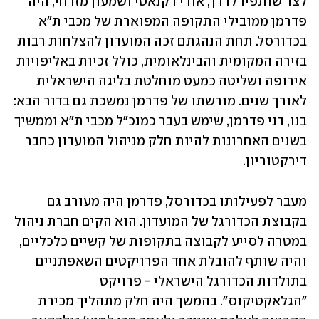
לצד שותפיו לדרך, אודי רקנאטי ושמעון מזרחי, היה 
פדרמן ממובילי התקופה המפוארת של מכבי ת"א 
בכדורסל. תחת הנהגתם זכה המועדון להצלחות רבות 
בזירה המקומית והבינלאומית, כולל זכיות באליפויות 
אירופה ושליטה כמעט מוחלטת בליגה הישראלית 
לאורך שנים. מורשתו של פדרמן נמשכת גם בדור הבא: 
בנו, דני פדרמן, שימש בעבר כמנכ"ל מכבי ת"א וממשיך 
בשנים האחרונות להיות חלק מניהול המועדון כחבר 
דירקטוריון.
מעבר לפעילותו בכדורסל, פדרמן היה מעורב גם 
בקבוצת הכדורגל של המועדון. הוא הקים חברת ניהול 
במטרה לסייע לקבוצה בתקופות של קשיים כלכליים, 
והיה שותף להובלת אחד הפרויקטים השאפתניים 
בתולדות הכדורגל הישראלי - פרויקט 
"הגלאקטיקוס". בהמשך היה חלק מתהליך מכירת 