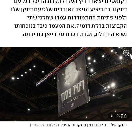
רקנאטי וריצ'ארד דיץ העלו לתקרת ההיכל דגל עם 
דיוקנו. גם ביציע הניפו האוהדים שלט עם דיוקן שלו, 
ולפני פתיחת ההתמודדות עמדו שחקני שתי 
הקבוצות בדקת דומיה. את המעמד כיבד בנוכחותו 
נשיא היורוליג, אגדת הכדורסל דייאן בודירוגה.
גלריה
דיוקן של דיוויד פדרמן בתקרת ההיכל
(
צילום: טל שחר
)