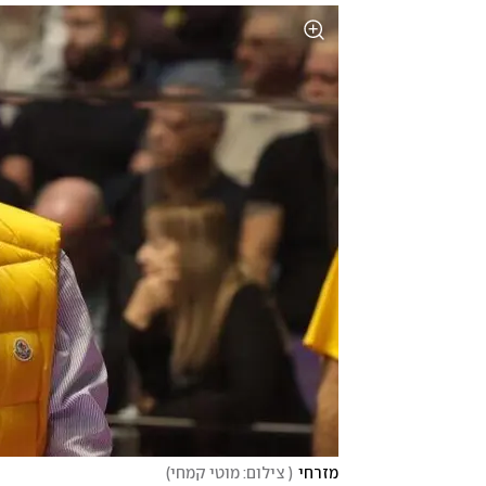
מזרחי
(
 צילום: מוטי קמחי
)