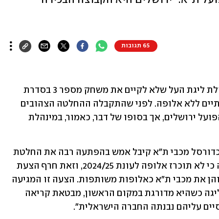
65 תגובות
במכבי ת"א זועמים בעקבות החלטת מינהלת ליגת העל שלא לקיים את משחק מספר 3 בסדרת 
גמר הפלייאוף, שמשמעותה שהעונה תסתיים ללא אלופה. לפני שהתקבלה ההחלטה הצהובים 
הציעו להעניק את התואר גם להם וגם להפועל ירושלים, אך בסופו של דבר, כאמור, במינהלת 
בהודעה מטעם הקבוצה נכתב: "מועדון הכדורסל מכבי ת"א קיבל אמש בהפתעה רבה את החלטת 
ועדת הדח"צים של ליגת ווינר סל, שקבעה כי לא תוכרז אלופה לעונת 2024/25, וזאת חרף הצעת 
המועדון להכתיר הן את הפועל ירושלים והן את מכבי ת"א כאלופות משותפות. הצעה זו המגיעה 
מהקבוצה שסיימה את העונה הסדירה בליגה כשהיא מדורגת במקום הראשון, מבטאת קריאה 
יים עליהם נבנתה החברה הישראלית".