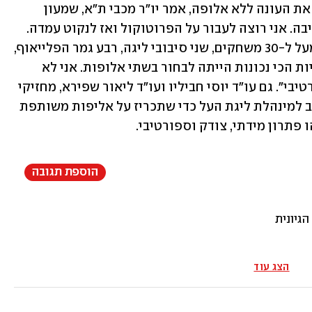
אחרי שהתקבלה ההחלטה אתמול לסיים את העונה ללא אלופה, אמר יו"ר מכבי ת"א, שמעון 
מזרחי: "ההחלטה לא הייתה מנומקת בישיבה. אני רוצה לעבור על הפרוטוקול ואז לנקוט עמדה. 
על פניו ההחלטה נראית שגויה. שיחקנו מעל ל-30 משחקים, שני סיבובי ליגה, רבע גמר הפלייאוף, 
חצי גמר וחלק מהגמר, לכן אחת האפשרויות הכי נכונות הייתה לבחור בשתי אלופות. אני לא 
מדבר על תקנונים אלא רק על הצד הספורטיבי". גם עו"ד יוסי חביליו ועו"ד ליאור שפירא, מחזיקי 
תיקי הספורט בירושלים ות"א, פנו במכתב למינהלת ליגת העל כדי שתכריז על אליפות משותפת 
 פתרון מידתי, צודק וספורטיבי. 
הוספת תגובה
גיונית
הצג עוד