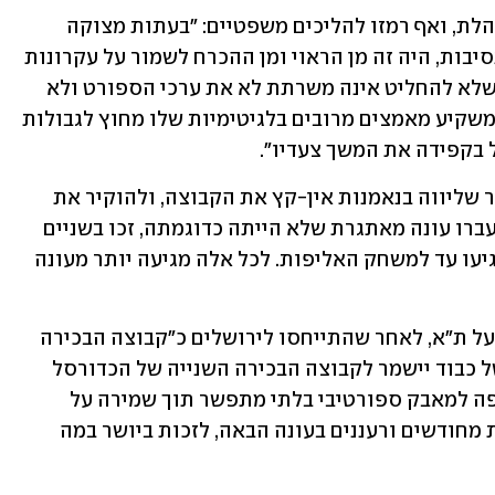
הצהובים שלחו עקיצה ברורה לעבר המינהלת, ואף רמזו להליכים משפטיים: "בעתות מצוקה 
נדרשות החלטות אמיצות. דווקא בשל הנסיבות, היה זה מן הראוי ומן ההכרח לשמור על עקרונות 
ספורטיביים בסיסיים. לצערנו, ההחלטה שלא להחליט אינה משרתת לא את ערכי הספורט ולא 
את האינטרסים של הספורט הישראלי, המשקיע מאמצים מרובים בלגיטימיות שלו מחוץ לגבולות 
 בקפידה את המשך צעדיו".
זה המקום להודות לקהל האוהדים המסור שליווה בנאמנות אין-קץ את הקבוצה, ולהוקיר את 
השחקנים, הצוות וכל המעטפת במכבי שעברו עונה מאתגרת שלא הייתה כדוגמתה, זכו בשניים 
משלושת התארים בכדורסל הישראלי והגיעו עד למשחק האליפות. לכל אלה מגיעה יותר מעונה 
לסיום, במכבי ת"א שלחו עקיצה גם להפועל ת"א, לאחר שהתייחסו לירושלים כ"קבוצה הבכירה 
השנייה" בענף, יחד איתם כמובן: "מקום של כבוד יישמר לקבוצה הבכירה השנייה של הכדורסל 
הישראלי, הפועל ירושלים, שהייתה שותפה למאבק ספורטיבי בלתי מתפשר תוך שמירה על 
עקרונות ספורט הוגנים. אנו נשוב בכוחות מחודשים ורעננים בעונה הבאה, לזכות ביושר במה 