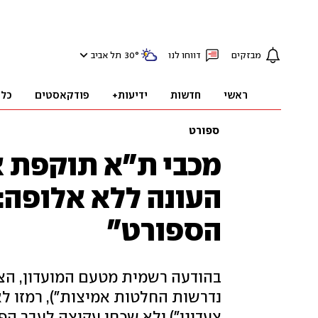
מבזקים
דווחו לנו
°
30
תל אביב
ראשי
חדשות
ידיעות+
פודקאסטים
כלכ
ספורט
מכבי ת"א תוקפת 
העונה ללא אלופה:
הספורט"
בהודעה רשמית מטעם המועדון, הצה
נדרשות החלטות אמיצות"), רמזו ל
צעדינו") ולא שכחו עקיצה לעבר הפ