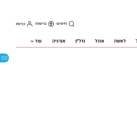
חיפוש
נגישות
כניסה
עוד
לאשה
אוכל
נדל"ן
אנרגיה