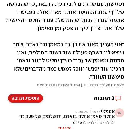
ופגישות עם שחקנים לגבי העונה הבאה, כך שהבקשה 
של דן לעזוב הפתיעה אותנו מאוד, אולם בפגישה 
אתמול עם דן הבנתי שהוא שלם עם ההחלטה האישית 
שלו ואת הצורך לקחת פסק זמן מאימון. 
"אני מעריך מאוד את דן, גם כמאמן וגם כאדם, שמח 
שיצא לנו לשתף פעולה שוב בשנה החולפת, ואני 
מקווה ומאמין שבעתיד כשדן יחליט לחזור ולאמן 
דרכינו עוד יפגשו ונוכל לממש כמה מהדברים שלא 
מימשנו העונה".
מצאתם טעות? כתבו לנו | המייל האדום גם בווטסאפ
3
תגובות
הוספת תגובה
אנונימי
16:53 | 17.06.24
אנ
אחלה מאמן אחלה בנאדם. ירושלמים של פעם זה
תו איכות. כבר לא מייצרים כאלה
להצטרף לדיון
0
0
הצג עוד