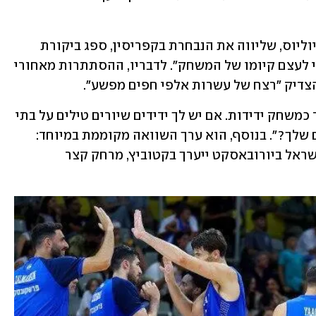
גם יו"ר איגוד הכדורסל היווני, ואנגליס ליוליוס, שליווה את הנבחרת בקפריסין, ספג ביקורת 
מפפדויאניס על כך ש"לא נתן הסבר רשמי לעצם קיומו של המשחק". לדבריו, ההסתתרות מאחורי 
צדיק "רצח של עשרות אלפי חפים מפשע".
עוד כתב פפדויאניס: "המשחק הזה הוגדר כמשחק ידידות. אם יש לך ידידים שיורים טילים על בתי 
חולים ובתי ספר, מה זה אומר על האויבים שלך?". בנוסף, הוא ערך השוואה מקוממת במיוחד: 
"למרבה האירוניה, משחקה הראשון של ישראל ביורובאסקט ייערך בקטוביץ, מרחק קצר 