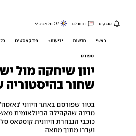
מבזקים
דווחו לנו
°
25
תל אביב
ראשי
חדשות
ידיעות+
פודקאסטים
כלכ
ספורט
יוון שיחקה מול יש
שחור בהיסטוריה ש
בטור שפורסם באתר היווני 'גאזטה' 
מדינה שהקהילה הבינלאומית מאשימ
כוכבי הנבחרת היוונית קוסטאס סלו
נעדרו מתוך מחאה