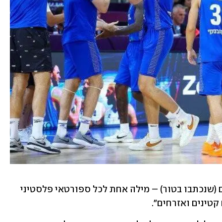
הטור המכעיס נחתם במשפט: "808 מילים (שנכתבו בטור) – מילה אחת לכל ספורטאי פלסטיני 
טינים ואזרחים".