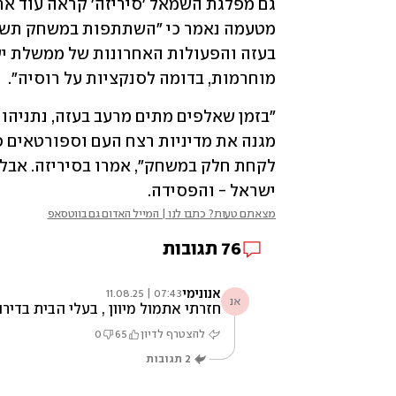
מוחרמות, בדומה לסנקציות על רוסיה". 
ישראל - והפסידה.
מצאתם טעות? כתבו לנו | המייל האדום גם בווטסאפ
76
תגובות
אנונימי
07:43 | 11.08.25
אנ
חזרתי אתמול מיוון , בעלי הבית בדירה שה
להצטרף לדיון
65
0
2
תגובות