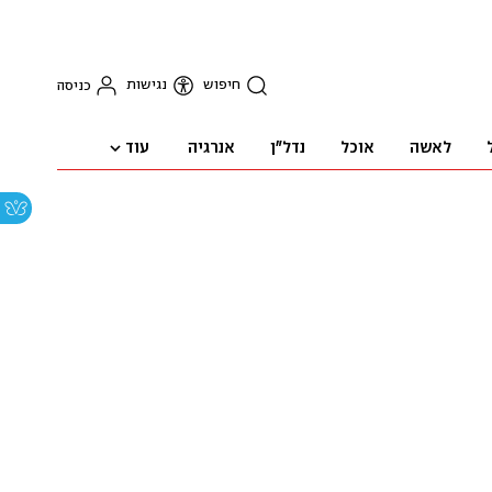
חיפוש
נגישות
כניסה
עוד
לאשה
אוכל
נדל"ן
אנרגיה