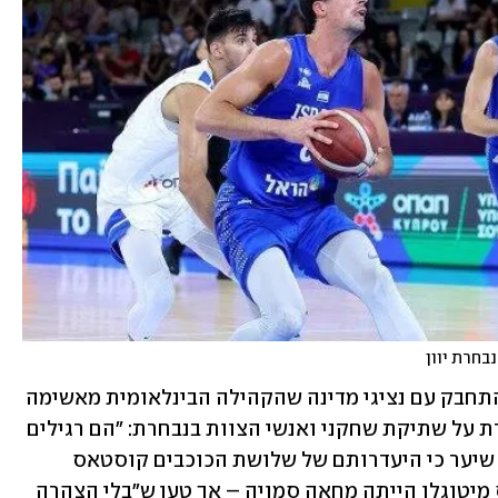
בחרת יוון
פפדויאניס תהה "מה לכדורסל היווני ולהתחבק עם נציגי מדינה שהקהילה הבינלאומית מאשימה 
ברצח עם ובפשעי מלחמה", והוסיף ביקורת על שתיקת שחקני ואנשי הצוות בנבחרת: "הם רגילים 
למחות רק על שריקות שופטים". הוא אף שיער כי היעדרותם של שלושת הכוכבים קוסטאס 
סלוקאס, קוסטאס פאפאניקולאו, ודינוס מיטוגלו הייתה מחאה סמויה – אך טען ש"בלי הצהרה 