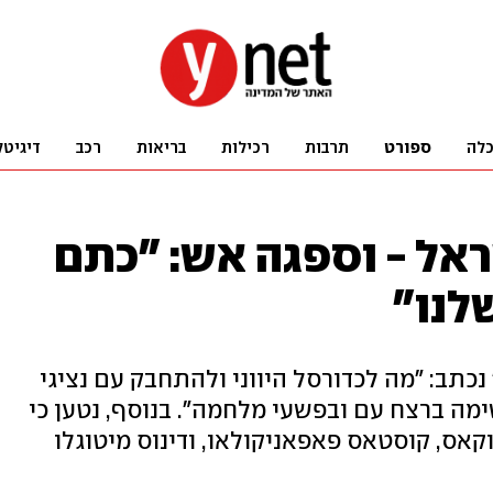
לה
ספורט
תרבות
רכילות
בריאות
רכב
דיגיטל
ראל - וספגה אש: "כתם
לנו"
נכתב: "מה לכדורסל היווני ולהתחבק עם נציגי
ה ברצח עם ובפשעי מלחמה". בנוסף, נטען כי
קאס, קוסטאס פאפאניקולאו, ודינוס מיטוגלו