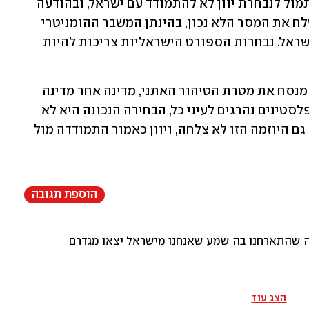
גם מפלגת השמאל 'סיריזה' קראה עוד אתמול לנבחרת יוון לא להתמודד עם ישראל, ובהודעה 
מטעמה נאמר כי "השתתפות במשחק תשלח את המסר הלא נכון, בהינתן המשבר ההומניטרי 
בעזה והפעולות האחרונות של ממשלת ישראל. נבחרות הספורט הישראליות צריכות להיות 
"בזמן שאלפים מתים מרעב בעזה, נתניהו מנסח את מטרת הטיהור האתני, מדינה אחר מדינה 
מגנה את מדיניות רצח העם וספורטאים פלסטינים נהרגים לעיני כל, הבחירה הנכונה היא לא 
לקחת חלק במשחק", אמרו בסיריזה. אבל גם היוזמה הזו לא צלחה, ויוון כאמור התמודדה מול 
הוספת תגובה
תארחנו בה שמע שאנחנו מישראל יצאו מגדרם לארח אותנו , ובעיקר מבינים 
הצג עוד