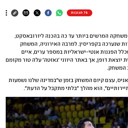
76 תגובות
נבחרת ישראל רשמה אתמול (ראשון) את משחקה המרשים ביותר עד כה בהכנה ליורובאסקט, 
כשניצחה 58:75 את יוון החזקה בהתמודדות שנערכה בקפריסין. למרבה האירוניה, המשחק 
, שכלל הפגנות אנטי-ישראליות במספר ערים, איים 
וכפרים. על הפרקט לא נרשמה שום תקרית יוצאת דופן, אך באתר היווני 'גאזטה' עלה טור מקומם 
ת המשחק.
לדבריו של העיתונאי היווני, ניקוס פפדויאניס, עצם קיום המשחק בזמן ש"במדינה שלנו נשמעות 
ירותיים", הוא מהלך "בלתי מתקבל על הדעת".