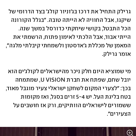
גרילק התחיל את דרכו בג'וניור קולג' בצד הדרומי של 
שיקגו, אבל החוויה לא הייתה טובה. "בגלל הקורונה 
הכל התבטל, בקושי שיחקתי כדורסל במשך שנה. 
הייתי אבוד, אבל הלכתי לאימון פתוח, הרשמתי את 
המאמן של מכללת ג'אדסטון ולשמחתי קיבלתי מלגה", 
אומר גרילק. 
מי שמוציא היום חלק ניכר מהישראלים לקולג'ים הוא 
יובל שחם, שפתח את חברת U VISION, שמתמחה 
בכך: "לצערי המקום לשחקן ישראלי צעיר מוגבל מאוד, 
בטח בליגת העל. יש 5-4 זרים בסגל, ואז מקומות 
ששמורים לישראלים הוותיקים, ורק אז חושבים על 
הצעירים". 