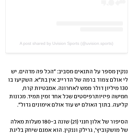
A post shared by Uvision Sports (@uvision.sports)
ננקין מספר על התנאים מסביב: "הכל פה מדהים. יש 
לי אולם צמוד ברמה של הדרייב אין בת"א. השקיעו בו 
130 מיליון דולר ממש לאחרונה. אמבטיות קרח, 
חמישה פיזיותרפיסטים שכל אחד זמין תמיד. מכונות 
קליעה. בתוך האולם יש עוד אולם אימונים גדול". 
הסיפור של אלון חנני (21) שונה ב-180 מעלות מאלה 
של מושקוביץ', גרילק וננקין. הוא אמנם שיחק בליגת 