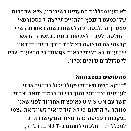
לא מעט מכללות התעניינו בשירותיו, אלא שהחלום 
שלו כמעט התנפץ: "התגייסתי לצה"ל כספורטאי 
מצטיין. התלבטתי מה לעשות בשנה האחרונה שלי 
והחלטתי לעבור לאליצור נתניה. במשחק הראשון 
קרעתי את הרצועה הצולבת בברך. הייתי בדיכאון 
שבועיים, לא רציתי לראות אף אחד. כל ההצעות שהיו 
לי מקולג'ים גדולים נפלו".
מה עושים במצב הזה?

"דווקא משם חשבתי שקולג' יכול להחזיר אותי 
לעניינים בכדורסל ותוך כדי גם ללמוד תואר. יצרתי 
קשר עם U VISION כאופציה אחרונה לפני שאני 
מוותר על החלום, כי לא היה לי איך לשווק את עצמי 
בעקבות הפציעה. מהר מאוד הם קישרו אותי 
למכללות והחלטתי לחתום ב-NJIT בניו ג'רזי, 