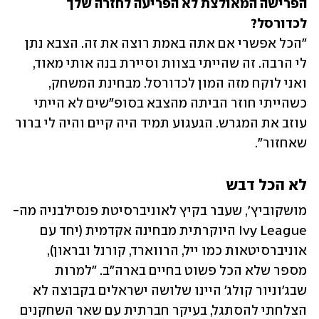
הפרישה המאולצת לא הפריעה לחזרה שלך 
לכדורסל?

"הכל אפשרי אם אתה באמת רוצה את זה. הצבא נתן 
לי הרבה. זה שהייתי בצוות וסיירת בנה אותי מאוד, 
ואני לוקח מזה המון לכדורסל. מבחינת המשחק, 
כשהייתי חוזר הביתה מהצבא בסופ"שים לא הייתי 
עוזב את המגרש. הגעגוע תמיד היה קיים והיה לי ברור 
שאחזור".
לא הכל דבש
מושקוביץ', שעבר בקיץ לאוניברסיטת פנסילבניה מה-
Ivy League היוקרתית מבחינה אקדמית (יחד עם 
אוניברסיטאות כמו ייל, הרווארד, קורנל ובראון), 
מספר שלא הכל פשוט בחיים בארה"ב. "למרות 
שבג'וניור קולג' היינו שלושה ישראלים בקבוצה לא 
הצלחתי להסתגל, בעיקר חברתית עם שאר השחקנים 