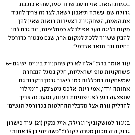
בכמות הזאת. אני חושב שדור סער, שהיא כוכבת 
גדולה שם, עשתה תיאבון לשאר. לצד זה צריך להגיד 
את האמת, השחקניות הצעירות רואות שאין להן 
מקום בליגת העל אפילו לא כמחליפות, וזה גרם להן 
להבין ששווה ללכת למקום אחר, שגם מבטיח כדורסל 
בחינם וגם תואר אקדמי". 
עוד אומר ברק: "אלה לא רק שחקניות ביניים, יש גם 6-
5 שחקניות טופ ישראליות, חלק בסגל הנבחרת, 
שמשחקות במכללות כמו ליאור גרזון ובקרוב גם 
אחותה ירדן, אמי רינת, אלכס גיטצ'נקו, רומי לוי 
שנפצעה רגע לפני פתיחת העונה, וסער. זה צריך 
להדליק נורה אצל מקבלי ההחלטות בכדורסל הנשים".
בניגוד למושקוביץ' וגרילק, אייל ננקין (21), עוד כישרון 
גדול, היה מכוון מטרה לקולג': "כשהייתי בן 16 אחותי 