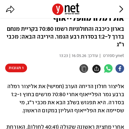
כדורסל נשים: אליצור חולון הדיחה
את רמלה מהפלייאוף
בארון כיכבה והחולוניות רשמו 70:80 בקריית מנחם
בדרך ל-1:2 בסדרת רבע הגמר. היריבה הבאה: מכבי
ר"ג
ynet ספורט
| עודכן:
16.05.26 | 13:23
1 תגובות
אליצור חולון הדיחה הערב (חמישי) את אליצור רמלה 
ברבע גמר הפלייאוף אחרי 70:80 מרשים בחוץ ו-1:2 
בסדרה. היא תפגוש בשלב הבא את מכבי ר"ג, מי 
שסיימה את הפלייאוף העליון במקום הראשון.
אחרי מחצית ראשונה שקולה (40:41 לחולון), האורחת 