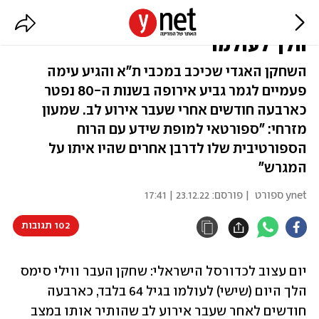
בגיל 64: כדורסלן העבר ווילי סימס
הלך לעולמו
השחקן האגדי שכיכב במכבי ת"א והגיע עימה
פעמיים לגמר גביע אירופה בשנות ה-80 נפטר
כארבעה חודשים אחרי שעבר אירוע לב. שמעון
מזרחי: "ספורטאי למופת שידע עם הרוח
הספורטיבית שלו לדרבן אחרים שהיו איתו על
המגרש"
ynet ספורט
| פורסם:
23.12.22 | 17:41
102 תגובות
יום עצוב לכדורסל הישראלי: שחקן העבר ווילי סימס 
הלך היום (שישי) לעולמו בגיל 64 בלבד, כארבעה 
חודשים לאחר שעבר אירוע לב שהותיר אותו במצב 