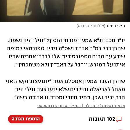
ווילי סימס
(
צילום: יוסי רוט
)
יו"ר מכבי ת"א שמעון מזרחי הוסיף: "ווילי היה נשמה. 
שחקן בכל רמ"ח אבריו ושס"ה גידיו. ספורטאי למופת 
שידע עם הרוח הספורטיבית שלו לדרבן אחרים שהיו 
איתו על המגרש. 'וחבל על דאבדין ולא משתכחין'".
שחקן העבר שמעון אמסלם אמר: "יום עצוב וקשה. אני 
מאחל לאריאלה והילדים שלא ידעו צער. ווילי היה 
חבר, יריב ושכן. תמיד חיובי ומכבד. זו אבידה קשה".
מצאתם טעות? כתבו לנו | המייל האדום גם בווטסאפ
102
תגובות
הוספת תגובה