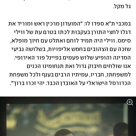
גל מקל.
במכבי ת"א ספדו לו: "המועדון מרכין ראש ומוריד את 
דגלו לחצי התורן בעקבות לכתו בטרם עת של ווילי 
סימס. ווילי היה תמיד לוחם ואתלט עם חיוך מופלא, 
שזכה עם הצהובים בחמש אליפויות, בשלושה גביעי 
המדינה והופיע שלוש פעמים בפיינל פור האירופי. 
אנו שולחים חיבוק גדול ואת תנחומינו הכנים 
למשפחתו, חבריו, עמיתיו הרבים בענף ולכל משפחת 
הכדורסל הישראלי על האובדן הכבד. יהי זכרו ברוך".