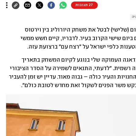
27 תגובות
יה
ראש עיריית בולוניה, מתאו לפור, קרא היום (שלישי) לבטל את משחק היורוליג בין וירטוס 
בולוניה למכבי תל אביב, שאמור להתקיים ביום שישי הקרוב בעיר. לדבריו, קיים חשש ממשי 
נות כלפי ישראל על "רצח עם" ברצועת עזה.
"בתור ראש העיר, אני רוצה להדגיש את הדאגה העמוקה שלי בנוגע לקיום המשחק בתאריך 
ובמקום המתוכננים", אמר לפורה בהצהרה רשמית. "לדעתי, התנאים לשמירה על הסדר הציבורי 
אינם קיימים. הסיכון לביטחון התושבים, החנויות והעיר כולה – גבוה מאוד. עדיין יש זמן להעביר 
בקש משר הפנים לשקול זאת מחדש לטובת כולם".