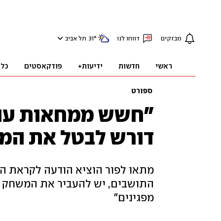
מבזקים
דווחו לנו
°
31
תל אביב
ראשי
חדשות
ידיעות+
פודקאסטים
כלכ
ספורט
"חשש ממחאות ענק"
דורש לבטל את המ
מתאו לפור הוציא הודעה לקראת המפ
מפגינים"