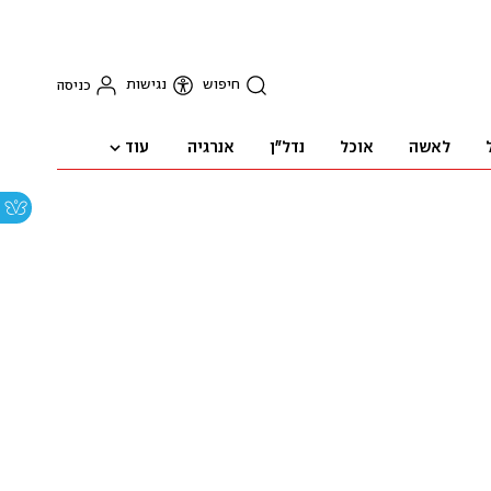
חיפוש
נגישות
כניסה
עוד
לאשה
אוכל
נדל"ן
אנרגיה