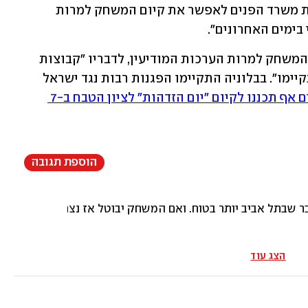
יידרשו להיערכות חריגה, בעקבות החלטת משרד הפנים לאפשר את קיום המשחק למרות 
בימים האחרונים".
משרד הפנים האיטלקי החליט לקיים את המשחק למרות הערכות המודיעין, לדבריו "קבוצות 
קיצוניות לא יקבעו אם משחקי ספורט יתקיימו". בבלוניה התקיימו הפגנות רבות נגד ישראל 
צעירים פרו-פלסטינים אף תכננו לקיום "יום הזדהות" לציון הטבח ב-7 
הוספת תגובה
בתל אביב יותר בטוח. ואם המשחק יבוטל אז נצחון טכני למכבי
הצג עוד