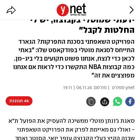
פטריק בברלי: "הגעתי לת"א כי
ידעתי שמוטלי בקבוצה, יש לי
החלטות לקבל"
הפרויקט השאפתני בסכנת התפרקות? הגארד
התייחס לסגאת מוטלי בפודקאסט שלו: "באתי
לכאן כדי לנצח, אנחנו פשוט תקועים בלי ביג-מן.
כמה קבוצות NBA התקשרו כדי לראות אם אנחנו
מפוצצים את זה"
ynet ספורט
| פורסם:
06.11.24 | 19:11
46 תגובות
סאגת ג'ונתן מוטלי ממשיכה להעסיק את הפועל ת"א 
- ואולי גם מאיימת לפרק את הפרויקט השאפתני 
שבנה הקיץ בעלי הקבוצה עופר ינאי. הסנטר ואחד 