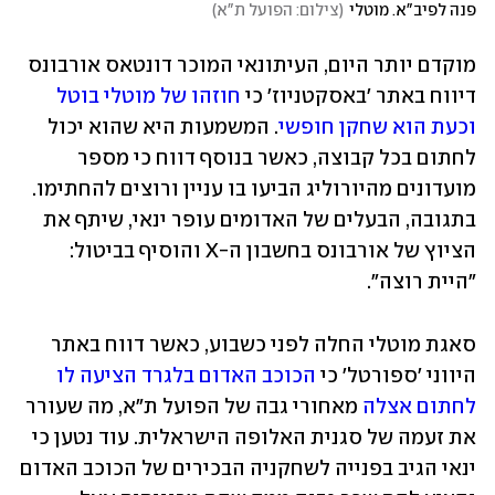
פנה לפיב"א. מוטלי
(
צילום: הפועל ת"א
)
מוקדם יותר היום, העיתונאי המוכר דונטאס אורבונס 
דיווח באתר 'באסקטניוז' כי 
חוזהו של מוטלי בוטל 
וכעת הוא שחקן חופשי
. המשמעות היא שהוא יכול 
לחתום בכל קבוצה, כאשר בנוסף דווח כי מספר 
מועדונים מהיורוליג הביעו בו עניין ורוצים להחתימו. 
בתגובה, הבעלים של האדומים עופר ינאי, שיתף את 
הציוץ של אורבונס בחשבון ה-X והוסיף בביטול: 
"היית רוצה". 
סאגת מוטלי החלה לפני כשבוע, כאשר דווח באתר 
היווני 'ספורטל' כי 
הכוכב האדום בלגרד הציעה לו 
לחתום אצלה
 מאחורי גבה של הפועל ת"א, מה שעורר 
את זעמה של סגנית האלופה הישראלית. עוד נטען כי 
ינאי הגיב בפנייה לשחקניה הבכירים של הכוכב האדום 