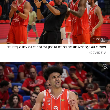
גלריה
שחקני הפועל ת"א חוגגים בסיום הניצון על עירוני נס ציונה
(
צילום: 
עוז מועלם
)