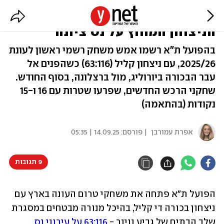
מחמאות לאוטורו ובראיינט אחרי
הניצחון המוחץ על נס ציונה
בהפועל ת"א רשמו אמש משחק רשמי ראשון לעונת
2025/26, עם ניצחון קליל (63:116) כשהפנים אל
עבר הבכורה ביורוליג, מול ברצלונה, בסוף החודש.
שחקני הרכש החדשים, שפרעו שטרות עם 16 ו-15
נקודות (בהתאמה)
אפרת עמורבן
| פורסם:
14.09.25 | 05:35
9 תגובות
הפועל ת"א פתחה את משחקי טרום העונה בארץ עם 
ניצחון בכורה די קליל, בהיכל מנורה מבטחים במסגרת 
שלב הבתים של גביע ווינר - 
63:116 על עירוני נס 