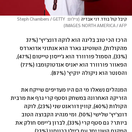
קיבל קול בודד. דני אבדיה
(
צילום: Steph Chambers / GETTY 
)
IMAGES NORTH AMERICA / AFP
הרכז הכי טוב בליגה הוא לוקה דונצ'יץ' (37% 
מהקולות), השוטינג גארד הוא אנתוני אדוארדס 
(33%), הסמול פורוורד הוא ג'ייסון טייטום (47%), 
הפאוור פורוורד הוא יאניס אנדטוקומבו (77%) 
והסנטר הוא ניקולה יוקיץ' (87%). 
המנהלים נשאלו מי הם היו מעדיפים שייקח את 
הזריקה האחרונה במשחק וסטף קרי גרף את מרבית 
הקולות (40%), קווין דוראנט שני (23%), לוקה 
דונצ'יץ' שלישי (10%). ומי מנהיג הקבוצה הטוב 
ביותר? גם סטף קרי (33%), לברון ג'יימס חולק את 
המקום השני יחד עם ג'יילן ברונסון (23%).