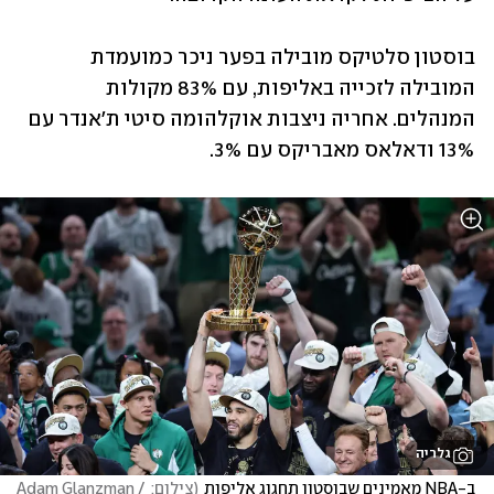
בוסטון סלטיקס מובילה בפער ניכר כמועמדת 
המובילה לזכייה באליפות, עם 83% מקולות 
המנהלים. אחריה ניצבות אוקלהומה סיטי ת'אנדר עם 
13% ודאלאס מאבריקס עם 3%.
גלריה
ב-NBA מאמינים שבוסטון תחגוג אליפות
(
צילום: Adam Glanzman / 