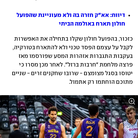
דיווח: אא"ק חזרה בה ולא מעוניינת שהפועל 
חולון תארח באולמה הביתי
כזכור, בהפועל חולון שקלו בתחילה את האפשרות 
לקבל על עצמם הפסד טכני ולא להתארח בטורקיה, 
בעקבות התגברות אזהרות המסע שפורסמו מאז 
פרצה מלחמת "חרבות ברזל". לאחר מכן מסרו כי 
יטוסו בסגל מצומצם - שרובו שחקנים זרים - שניים 
מתוכם הוחתמו רק אתמול.