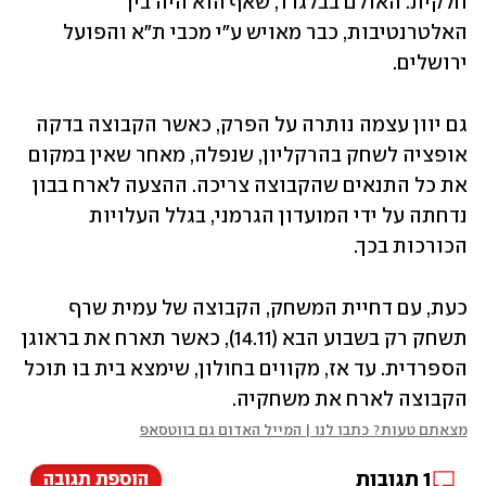
חלקית. האולם בבלגרד, שאף הוא היה בין 
האלטרנטיבות, כבר מאויש ע"י מכבי ת"א והפועל 
ירושלים. 
גם יוון עצמה נותרה על הפרק, כאשר הקבוצה בדקה 
אופציה לשחק בהרקליון, שנפלה, מאחר שאין במקום 
את כל התנאים שהקבוצה צריכה. ההצעה לארח בבון 
נדחתה על ידי המועדון הגרמני, בגלל העלויות 
הכורכות בכך.
כעת, עם דחיית המשחק, הקבוצה של עמית שרף 
תשחק רק בשבוע הבא (14.11), כאשר תארח את בראוגן 
הספרדית. עד אז, מקווים בחולון, שימצא בית בו תוכל 
הקבוצה לארח את משחקיה.
מצאתם טעות? כתבו לנו | המייל האדום גם בווטסאפ
1
תגובות
הוספת תגובה