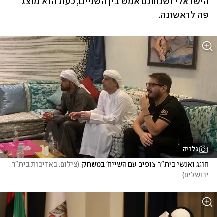
הישראלי ושנחתם אמש בין השניים, כעת הוא מוצג 
פה לראשונה. 
גלריה
חוגג ואנשי בית"ר צופים עם השייח' במשחק
(
צילום: באדיבות בית"ר 
ירושלים
)