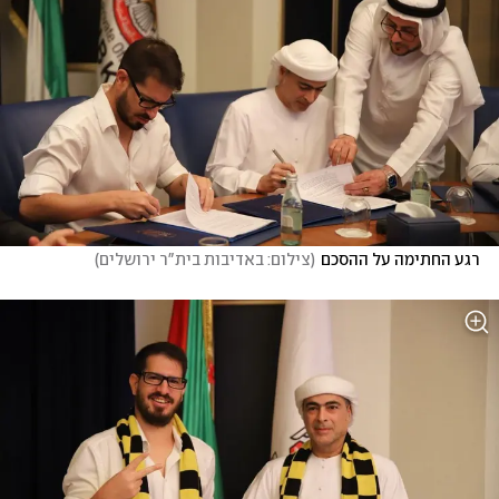
רגע החתימה על ההסכם
(
צילום: באדיבות בית"ר ירושלים
)