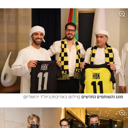
חוגג והשותפים החדשים
(
צילום: באדיבות בית"ר ירושלים
)