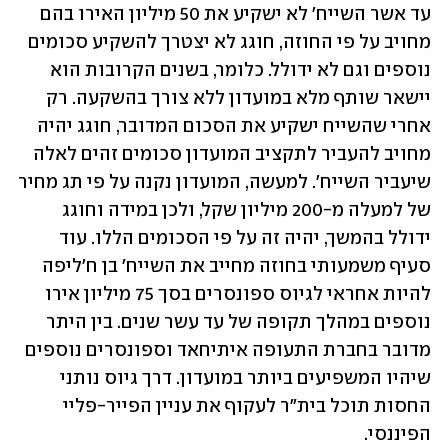
עד אשר השייח' לא ישקיע את 50 מיליון האירו בהם 
מחויב על פי החוזה, חוגג לא יצטרך להשקיע סכומים 
נוספים וגם לא ידולל. כלומר, בשנים הקרובות הוא 
יישאר שותף מלא במועדון ללא צורך בהשקעה. רק 
אחרי שהשייח ישקיע את הסכום המדובר, חוגג יהיה 
מחויב להעביר לתקציב המועדון סכומים זהים לאלה 
שיעביר השייח'. למעשה, המועדון נקנה על פי תג מחיר 
של למעלה מ-200 מיליון שקל, ולכן במידה וחוגג 
ידולל בהמשך, יהיה זה על פי הסכומים הללו. עוד 
סעיף משמעותי בחוזה מחייב את השייח' בן ח'ליפה 
להיות אחראי לגיוס ספונסרים בסך 75 מיליון אירו 
נוספים במהלך תקופה של עד עשר שנים. בין היתר 
מדובר בחברת התעופה איתיחאד וספונסרים נוספים 
שיהיו המשפיעים ביותר במועדון. דרך גיוס נותני 
החסות תוכל בית"ר לעקוף את עניין הפייר-פליי 
הפיננסי.