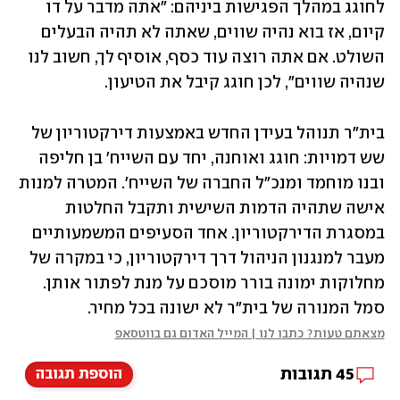
לחוגג במהלך הפגישות ביניהם: "אתה מדבר על דו 
קיום, אז בוא נהיה שווים, שאתה לא תהיה הבעלים 
השולט. אם אתה רוצה עוד כסף, אוסיף לך, חשוב לנו 
שנהיה שווים", לכן חוגג קיבל את הטיעון. 
בית"ר תנוהל בעידן החדש באמצעות דירקטוריון של 
שש דמויות: חוגג ואוחנה, יחד עם השייח' בן חליפה 
ובנו מוחמד ומנכ"ל החברה של השייח'. המטרה למנות 
אישה שתהיה הדמות השישית ותקבל החלטות 
במסגרת הדירקטוריון. אחד הסעיפים המשמעותיים 
מעבר למנגנון הניהול דרך דירקטוריון, כי במקרה של 
מחלוקות ימונה בורר מוסכם על מנת לפתור אותן. 
סמל המנורה של בית"ר לא ישונה בכל מחיר.
מצאתם טעות? כתבו לנו | המייל האדום גם בווטסאפ
45
תגובות
הוספת תגובה