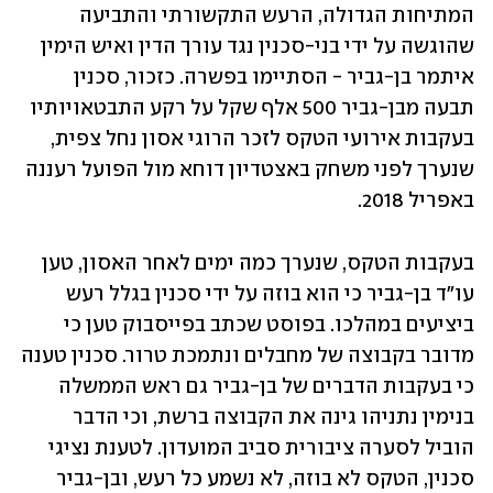
המתיחות הגדולה, הרעש התקשורתי והתביעה 
שהוגשה על ידי בני-סכנין נגד עורך הדין ואיש הימין 
איתמר בן-גביר - הסתיימו בפשרה. כזכור, סכנין 
תבעה מבן-גביר 500 אלף שקל על רקע התבטאויותיו 
בעקבות אירועי הטקס לזכר הרוגי אסון נחל צפית, 
שנערך לפני משחק באצטדיון דוחא מול הפועל רעננה 
באפריל 2018.
בעקבות הטקס, שנערך כמה ימים לאחר האסון, טען 
עו"ד בן-גביר כי הוא בוזה על ידי סכנין בגלל רעש 
ביציעים במהלכו. בפוסט שכתב בפייסבוק טען כי 
מדובר בקבוצה של מחבלים ונתמכת טרור. סכנין טענה 
כי בעקבות הדברים של בן-גביר גם ראש הממשלה 
בנימין נתניהו גינה את הקבוצה ברשת, וכי הדבר 
הוביל לסערה ציבורית סביב המועדון. לטענת נציגי 
סכנין, הטקס לא בוזה, לא נשמע כל רעש, ובן-גביר 