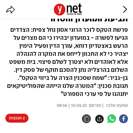
פשרה בין סכנין לאיתמר בן-גביר:
תביעת המועדון הוסרה
פרשת הטקס לזכר הרוגי אסון נחל צפית: הצדדים
הגיעו לפשרה - במועדון יבהירו כי הם מצרים על
הרעש באצטדיון דוחא, עורך הדין ופעיל הימין
יצהיר כי לא התכוון לייחס את המקרה להנהלה
אלא לאוהדים ולא יצטרך לשלם פיצוי. בית משפט
השלום בהרצליה נתן להסכם תוקף של פסק דין.
בן-גביר: "שמח שסכנין הצרה על ביזוי הטקס".
תגובת סכנין: "המטרה שלנו הייתה שהפוליטיקאים
יתנהגו על פי ערכי הספורט"
שמעון אלבז
| פורסם:
10.09.20 | 08:56
2 תגובות