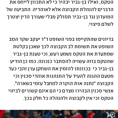
הטקס, ואילו בן-גביר יבהיר כי לא התכוון לייחס את 
הדברים להנהלת הקבוצה אלא לאוהדיה. התביעה של 
המועדון נגד בן-גביר תסולק מבלי שעורך הדין יצטרך 
לשלם פיצוי.
בדיונים שהתקיימו בפני השופט ד"ר יעקב שקד הסב 
השופט את תשומת לב הקבוצה לכך שאכן בקלטת 
שמתעדת את הטקס נשמע רעש, וכי טענת בן-גביר 
שהטקס בוזה עשויה להסתבר כנכונה. כמו כן הודיע 
בן-גביר כי  בכוונתו להזמין את השחקן ערן זהבי כעד 
מטעם ההגנה להעיד על התנהגות אוהדי סכנין וכי 
הקבוצה "נתנה אות הוקרה למחבל עזמי בשארה". 
אנשי סכנין הבהירו מצדם כי הם אינם קשורים לביזוי 
הטקס וכי אין לקבוצה ולהנהלה כל חלק בכך.