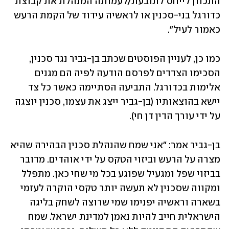
התכוון לייחס לתובעת/לעמותה המנהלת את קבוצת 
כדורגל בני-סכנין או לראשיה עידוד של הקמת הרעש 
כאמור לעיל".
כמו כן, לעניין הפוסטים שכתב בן-גביר נגד סכנין, 
הסכימו הצדדים לפרסם הודעה לפיה הם מגנים 
אלימות בכדורגל. התביעה הסתיימה כאשר כל צד 
יישא בהוצאותיו (בן-גביר ייצג את עצמו, סכנין יוצגה 
על ידי עורך הדין דן חי).
בן-גביר אמר: "אני שמח שהנהלת סכנין הבהירה שהיא 
מצרה על הרעש וביזוי הטקס על ידי אוהדים. מדובר 
בביזוי שפל ומגעיל שפוגע בכל מי שחי כאן. מתפלל 
ומקווה שסכנין לא תעשה יותר טקסי הוקרה לעזמי 
בשארה וראשיה יפנימו שמי שרוצה לשחק בליגה 
הישראלית חייב להיות נאמן למדינת ישראל. שמח 