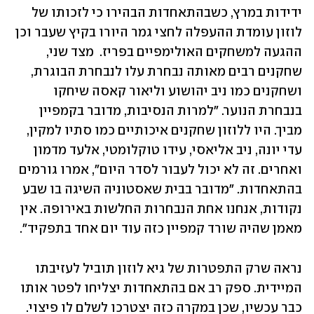
ידידות במרץ, כשבהתאחדות הבהירו כי לזכותו של 
לוזון עומדת ההעפלה לחצי גמר היורו בקיץ שעבר וכן 
ההגעה למשחקים האולימפיים בפריז.  מצד שני, 
שחקנים רבים מאותה נבחרת עלו לנבחרת הבוגרת, 
ושחקנים כמו ניב יהושוע וליאור קאסה שיחקו 
בנבחרת הנוער. "למרות הנסיבות, מדובר בקמפיין 
מביך. היו ללוזון שחקנים איכותיים כמו סתיו למקין, 
עדי יונה, ניב אליאסי, עידו טוקלומטי, אלעד מדמון 
ואחרים. זה לא יכול לעבור לסדר היום", אמרו גורמים 
בהתאחדות. "מדובר בבית שאסטוניה השיגה בו שבע 
נקודות, אנחנו אחת הנבחרות החלשות באירופה. אין 
מאמן שהיה שורד קמפיין כזה עוד יום אחד בתפקיד".
נראה שרק התפטרות של גיא לוזון תוביל לעזיבתו 
המיידית. ספק רב אם בהתאחדות יצליחו לפטר אותו 
כבר עכשיו, שכן במקרה כזה יצטרכו לשלם לו פיצוי.