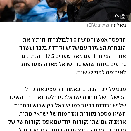
גלריה
גיא לוזון
(
צילום: EFA
)
ההפסד אמש (חמישי) 1:0 לבולגריה, הותיר את 
הנבחרת הצעירה עם שלוש נקודות בלבד (עשרה 
אחוזי הצלחה) ועם מאזן שערים 17:5 - הנתונים 
גרועים ביותר שהשיגה ישראל מאז ההצטרפות 
לאירופה לפני 32 שנה.  
מבט על יתר הבתים, כאמור, רק מציג את גודל 
הכישלון של נבחרת ישראל: גיברלטר ואנדורה השיגו 
שלוש נקודות בדיוק כמו ישראל, רק שלוש נבחרות 
השיגו מספר נקודות נמוך מזה של ישראל מתוך: 
ארמניה עם שתי נקודות, יחד עם אפס נקודות של של 
סן מרינו ומלטה. גם צפון מקדוניה, קזחסטן, מולדובה, 