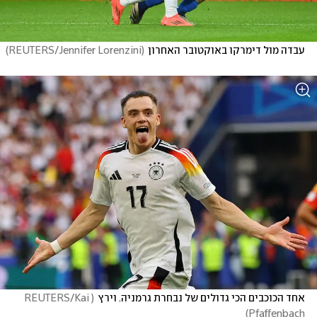
עבדה מול דימרקו באוקטובר האחרון
(
REUTERS/Jennifer Lorenzini
)
אחד הכוכבים הכי גדולים של נבחרת גרמניה. וירץ
(
REUTERS/Kai 
)
Pfaffenbach