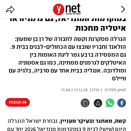
ישראל תפגוש את נורבגיה
במוקדמות המונדיאל, גם גרמניה או
איטליה מחכות
הגרלה מסקרנת וקשה לחבורה של רן בן שמעון:
הולאנד וחבריו שובצו עם הכחולים-לבנים בבית 9.
גם המפסידה ברבע גמר ליגת האומות בין
האיטלקים לגרמנים ממתינה, כמו גם אסטוניה
ומולדובה. אנגליה בבית אחד עם סרביה, בלגיה עם
וויילס
ynet ספורט
| עודכן:
13.12.24 | 11:44
39 תגובות
קשה, מאתגר ובעיקר מעניין.
 נבחרת ישראל הוגרלה 
היום (שישי) לבית 9 במוקדמות מונדיאל 2026 יחד עם 