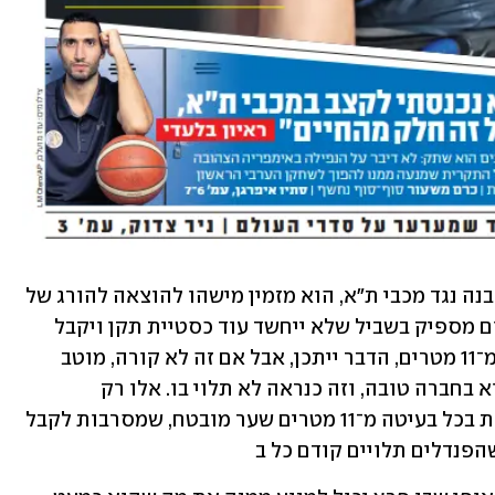
בכל פעם שהשופט מצביע על הנקודה הלבנה נגד מכבי ת"א, הוא מזמין מישהו להוצאה להורג של 
עצמו. תיק העבודות העבה של פרץ בתחום מספיק בשביל שלא ייחשד עוד כסטיית תקן ויקבל 
צורה של עיקרון. אפשר להכניע את פרץ מ־11 מטרים, הדבר ייתכן, אבל אם זה לא קורה, מוטב 
לגלות הבנה כלפי מי שבעט את הכדור. הוא בחברה טובה, וזה כנראה לא תלוי בו. אלו רק 
ההתניות המיושנות שלנו, שרגילות לראות בכל בעיטה מ־11 מטרים שער מובטח, שמסרבות לקבל 
הפנדלים תלויים קודם כל ב