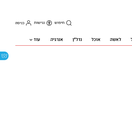
חיפוש
נגישות
כניסה
עוד
לאשה
אוכל
נדל"ן
אנרגיה