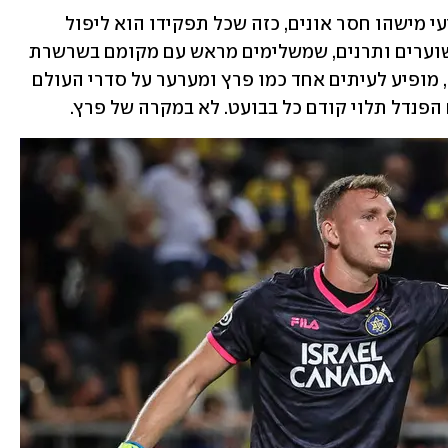
במרחק של 11 מטרים מפרץ עמד ביום רביעי מישהו חסר אונים, כזה שכל תפקידו הוא ליפול 
לשמאל בזמן שהוא בועט ימינה. בים של שוערים ותרנים, שמשלימים מראש עם מקומם בשרשרת 
המזון של המשחק כמי שתפקידם להיכנע, מופיע לעיתים אחד כמו פרץ ומערער על סדרי העולם 
פנדל תלוי קודם כל בבועט. לא במקרה של פרץ.