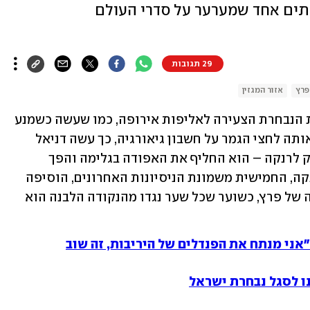
יתים אחד שמערער על סדרי העולם
29 תגובות
פרץ
אזור המגזין
כפי שעשה בדו־קרב הפנדלים שהעלה את הנבחרת הצעירה לאליפות אירופה, כמו שעשה כשמנע 
את ההפסד שלה לגרמניה וכאשר העלה אותה לחצי הגמר על חשבון גיאורגיה, כך עשה דניאל 
פרץ גם בדקה ה־85 של המשחק מול א.א.ק לרנקה – הוא החליף את האפודה בגלימה והפך 
משוער לגיבור־על. עצירת הפנדל מול לרנקה, החמישית משמונת הניסיונות האחרונים, הוסיפה 
עוד קומה לגורד השחקים של המיתולוגיה של פרץ, כשוער שכל שער נגדו מהנקודה הלבנה הוא 
אני מנתח את הפנדלים של היריבות, זה שוב
נו לסגל נבחרת ישראל