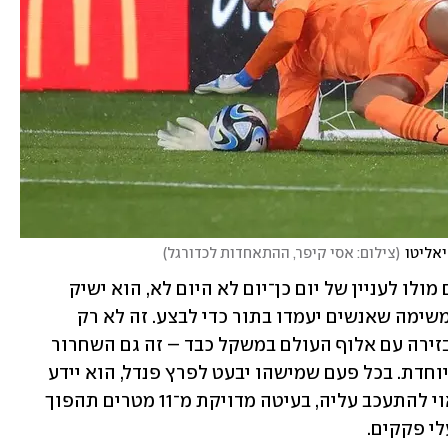
יאליטו
(
צילום: אסי קיפר, ההתאחדות לכדורגל
)
אם פרץ ימשיך בשלו ויהפוך את הפנדלים מולו לעניין של יום כן־יום לא היום לא, הוא ישיק 
תהליך הפוך; לבעוט פנדל לפרץ יהפוך למשימה שאנשים יעמדו בתור כדי לבצע. זה לא רק 
האתגר המקצועי, הדומה לניסיון לעמוד בזירה עם אלוף העולם במשקל כבד – זה גם השחרור 
הנדיר שטומנת בחובה הסטטיסטיקה המיוחדת. בכל פעם שמישהו יבעט לפרץ פנדל, הוא יידע 
שיש לו רק מה להרוויח. מפעולה שלא ראוי להתעכב עליה, בעיטה מדויקת מ־11 מטרים תהפוך 
לי פקקים.