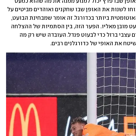
מעבר להשפעה המיידית על מכבי ת"א והאופן שבו פרץ יכול למנוע ממנה את מה שהוא כמעט 
גזירת גורל עבור קבוצות אחרות, אולי בכוחו לשנות את האופן שבו שחקנים ואוהדים מביטים על 
המשחק. הבקעת פנדל נתפסת כפעולה האוטומטית ביותר בכדורגל. זה אומר שמבחינת הבועט, 
אפשר רק להיכשל, שכן הביצוע נתפס כמעט מובן מאליו. הפער הזה, בין הסתמיות של ההצלחה 
לדרמטיות של הכישלון, גרם לכך שדרושים עצבי ברזל כדי לבעוט פנדל. העובדה שיש רק מה 
יטח את האופי של כדורגלנים רבים. 