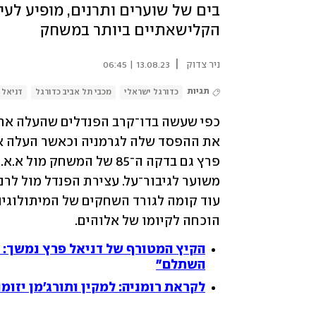
בים של שוערים ותרנים, מופיע לע
הקלישאתיים ביותר במשחק
|
ניר צדוק
13.08.23 | 06:45
תגיות
כדורגל ישראלי
מכבי תל אביב כדורגל
דניאל 
הוכחה לקיומו של אלוהים.
הקיץ המטורף של דניאל פרץ נמשך: "
השתלם"
לקראת רומניה: למקין ותורג'מן יזומ