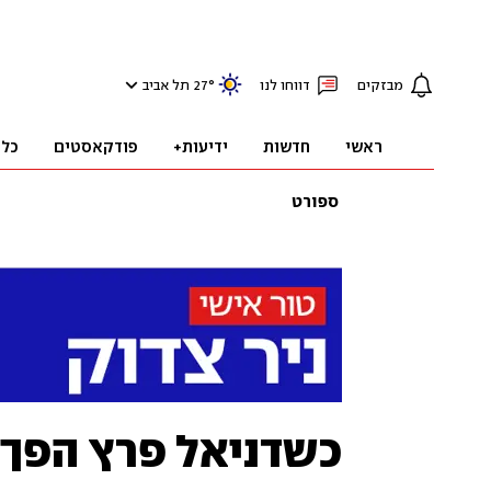
מבזקים
דווחו לנו
°
27
תל אביב
ראשי
חדשות
ידיעות+
פודקאסטים
כלכ
ספורט
כשדניאל פרץ הפך מ