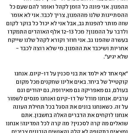
ההמנון. אני פונה כל הזמן לקהל ואומר להם שעם כל 
ההסתייגות שלנו מההמנון, צריך לכבד. אני לא אומר 
שזה מותר להפנות גב, אבל אני לא יכול כל בוקר לקום 
ולדבר על ההמנון? מכל 12-13 אלף האוהדים התמקדו 
בעשרה שהפנו גב. אני חוזר וקורא לקהל שלנו שייקח 
אחריות ושיכבד את ההמנון. מי שלא רוצה לכבד - 
שלא יגיע".
"אף אחד לא ילמד את בני סכנין על דו-קיום. אנחנו 
קוקטייל של ביחד. באים אלינו שחקנים מכל מקום 
בעולם, גם מאפריקה גם מאירופה, גם יהודים וגם 
ערבים. אנחנו מודל של דו-קיום ואנחנו מנסים לשמור 
על זה. כשאנחנו בונים את הסגל בכל תחילת העונה 
אנחנו לוקחים את הדברים האלה בחשבון. אתם 
שואלים מה קרה לסכנין? מה קרה לכל המדינה! אנחנו 
נמצאים בתקופה לא קלה והאנשים הנבונים צריכים 