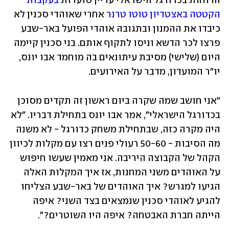
הרוחות בכדורגל הישראלי עדיין סוערות 
בעקבות 
הקטטה באצטדיון טוטו טרנר
 אחרי שאוהדי סכנין לא 
כיבדו את ההמנון ובתגובה אוהדי הפועל באר-שבע 
פרצו לכר הדשא וניסו לתקוף אותם. בני סכנין קיימה 
היום (שלישי) מסיבת עיתונאים בה מוחמד אבו יונס, 
יו"ר המועדון, מדבר על האירועים.
"אני חושב שמה שקרה ביום ראשון זה תקדים מסוכן 
בכדורגל הישראלי", אמר אבו יונס בתחילת דבריו. "לא 
היה מקרה כזה, שבתחילת משחק כדורגל - לא משנה 
מה הסיבות - 50-60 רעולי פנים רצו עם מקלות לכיוון 
הקהל של הקבוצה היריבה. אני מאמין שעשו חיפוש 
על האוהדים משני המחנות, אז איך המקלות האלה 
הגיעו למגרש? איך האוהדים של באר-שבע הצליחו 
להגיע לאוהדי סכנין שנמצאים בצד השני? איפה 
הייתה חברת האבטחה? איפה היו השוטרים?".