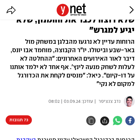
אבו יונס פנה לאוהדי סכנין: "מי
שלא רוצה לכבד את ההמנון, שלא
יגיע למגרש"
הרוחות עדיין לא נרגעו מהבלגן במשחק מול
באר-שבע וביטולו. יו"ר הקבוצה, מוחמד אבו יונס,
דיבר לאור האירועים האחרונים: "ההחלטה לא
לעלות לשחק מנעה לינץ'. אף אחד לא ילמד אותנו
על דו-קיום". כיאל: "מנסים לקחת את הכדורגל
למקום לא נקי"
נדב צנציפר
| עודכן:
03.09.24 | 08:02
73 תגובות