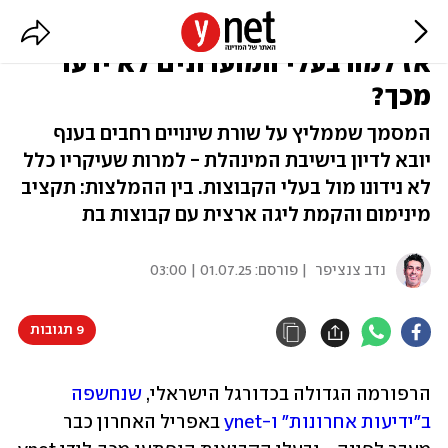
הרפורמה בכדורגל הישראלי תוצג -
אז למה בעלי המועדונים לא ידעו
מכך?
המסמך שממליץ על שורת שינויים רחבים בענף
יובא לדיון בישיבת המינהלת - למרות שעיקריו כלל
לא נידונו מול בעלי הקבוצות. בין ההמלצות: תקציב
מינימום והקמת ליגה ארצית עם קבוצות בת
נדב צנציפר
| פורסם:
01.07.25 | 03:00
9 תגובות
הרפורמה הגדולה בכדורגל הישראלי, 
שנחשפה 
ב"ידיעות אחרונות" ו-ynet
 באפריל האחרון כבר 