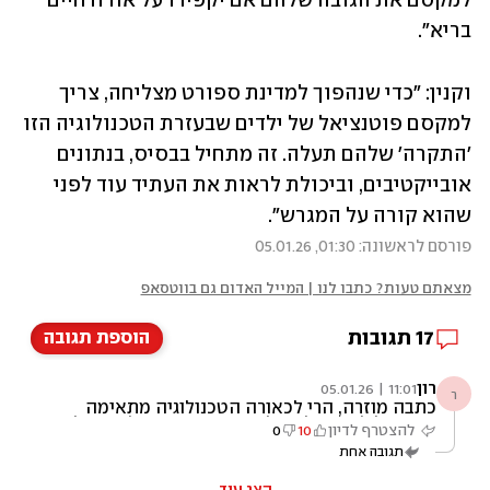
למקסם את הגובה שלהם אם יקפידו על אורח חיים 
בריא".
וקנין: "כדי שנהפוך למדינת ספורט מצליחה, צריך 
למקסם פוטנציאל של ילדים שבעזרת הטכנולוגיה הזו 
'התקרה' שלהם תעלה. זה מתחיל בבסיס, בנתונים 
אובייקטיבים, וביכולת לראות את העתיד עוד לפני 
שהוא קורה על המגרש".
פורסם לראשונה: 01:30, 05.01.26
מצאתם טעות? כתבו לנו | המייל האדום גם בווטסאפ
17
תגובות
הוספת תגובה
רון
11:01 | 05.01.26
ר
כתבה מוזרה, הרי לכאורה הטכנולוגיה מתאימה
קודם כל לכדורסל אז למה הם מדברים על כדורגל?
להצטרף לדיון
10
0
האם הטכנולוגיה לא מספיק מדוייקת בשביל
תגובה אחת
כדורסלנים צעירים באחוזונים הקיצוניים של
הגובה? ובכלל למה לא נותנים בכתבה שום נתונים