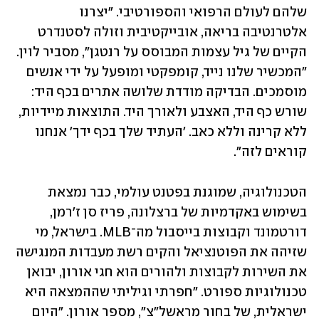
שלהם לעולם הרפואי והספורטיבי. "יצרנו 
אלטרנטיבה בריאה, אובייקטיבית וזולה לסטנדרט 
הקיים של גיל עצמות המבוסס על רנטגן", מסביר לוין. 
"המכשיר שלנו נייד, קומפקטי ומופעל על ידי אנשים 
מוסמכים. הבדיקה מודדת שלושה אתרים בכף היד: 
שורש כף היד, האצבע ולאורך היד. התוצאות מיידיות, 
ללא קרינה וללא כאב. 'העתיד שלך בכף ידך' אנחנו 
קוראים לזה". 
הטכנולוגיה, שמוגנת בפטנט עולמי, כבר נמצאת 
בשימוש באקדמיות של ברצלונה, פריז סן ז'רמן, 
דורטמונד וקבוצות בייסבול מה־MLB. בישראל, מי 
שזיהה את הפוטנציאל והקים רשת מעבדות המנגישה 
את השירות לקבוצות ולהורים הוא חגי אורון, יבואן 
טכנולוגיות ספורט. "חפרתי וגיליתי שההמצאה היא 
ישראלית, של בחור מראשל"צ", מספר אורון. "היום 