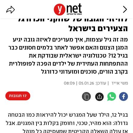
הילד ענק: ה"אלטרנטיבה הבריאה"
לחיזוי הגובה של שחקני הכדורגל
הצעירים בישראל
מה זה גיל עצמות, איך מעריכים לאיזה גובה יגיע
המגן הצנום והאם אפשר לאתר בלמים חסונים כבר
בגיל 12? טכנולוגיה ישראלית שבודקת את
ההתפתחות העתידית של ילדים הפכה לפופולרית
בקרב הורים, סוכנים ומועדוני כדורגל
משי אייד
| עודכן:
05.01.26 | 08:09
17 תגובות
בגיל 12, הילד שעל המגרש יכול להיראות כמו הבטחה 
גדולה: הוא מהיר, טכני, וחומק בקלות בין המגנים. אבל 
אז עולה השאלה הקריטית שמעסיקה כל מנהל 