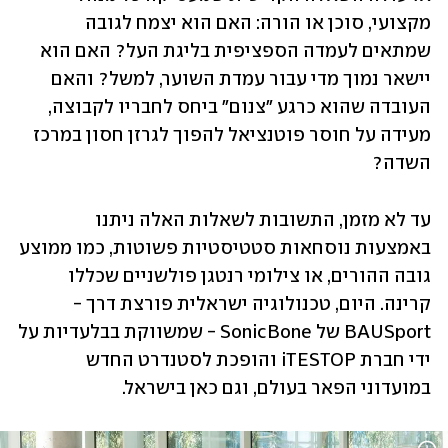
מקצועי, סוכן או הורה: האם הוא יצמח לגובה 
שמתאים לעמדה הספציפית בליגת העל? האם הוא 
יישאר נמוך מדי עבור עמדת השוער, למשל? והאם 
העובדה שהוא כרגע "צנום" ביחס לחבריו לקבוצה, 
מעידה על חוסר פוטנציאל להפוך לגרזן חסון במרכז 
השדה? 
עד לא מזמן, התשובות לשאלות האלה ניתנו 
באמצעות נוסחאות סטטיסטיות פשוטות, כמו ממוצע 
גובה ההורים, או צילומי רנטגן פולשניים שכללו 
קרינה. היום, טכנולוגיה ישראלית פורצת דרך - 
BAUSport של SonicBone - שמשווקת בבלעדיות על 
ידי חברת iTESTOP והופכת לסטנדרט החדש 
במועדוני הפאר בעולם, וגם כאן בישראל. 