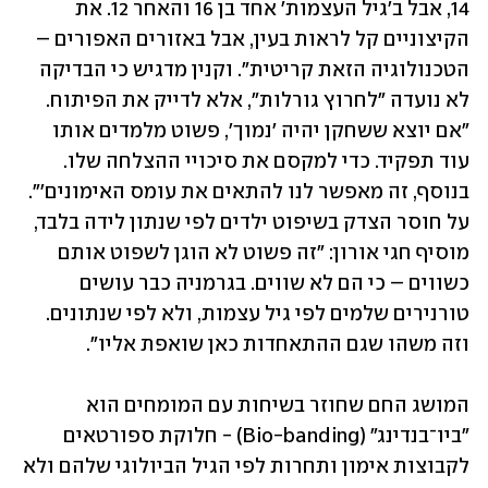
14, אבל ב'גיל העצמות' אחד בן 16 והאחר 12. את 
הקיצוניים קל לראות בעין, אבל באזורים האפורים – 
הטכנולוגיה הזאת קריטית". וקנין מדגיש כי הבדיקה 
לא נועדה "לחרוץ גורלות", אלא לדייק את הפיתוח. 
"אם יוצא ששחקן יהיה 'נמוך', פשוט מלמדים אותו 
עוד תפקיד. כדי למקסם את סיכויי ההצלחה שלו. 
בנוסף, זה מאפשר לנו להתאים את עומס האימונים'". 
על חוסר הצדק בשיפוט ילדים לפי שנתון לידה בלבד, 
מוסיף חגי אורון: "זה פשוט לא הוגן לשפוט אותם 
כשווים – כי הם לא שווים. בגרמניה כבר עושים 
טורנירים שלמים לפי גיל עצמות, ולא לפי שנתונים. 
וזה משהו שגם ההתאחדות כאן שואפת אליו".
המושג החם שחוזר בשיחות עם המומחים הוא 
"ביו־בנדינג" (Bio-banding) - חלוקת ספורטאים 
לקבוצות אימון ותחרות לפי הגיל הביולוגי שלהם ולא 