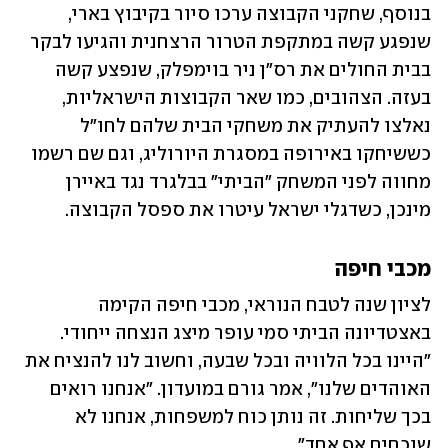
בנוסף, שחקני הקבוצה ערכו סיור בקיבוץ בארי, 
שנפגע קשה במתקפת הטרור הרצחנית והגיעו לבקר 
בבית החולים את רס"ן ניר בוימפלק, שנפצע קשה 
בעזה. הצהובים, כמו שאר הקבוצות הישראליות, 
נאלצו להעתיק את משחקי הבית שלהם לחו"ל 
כששיחקו באירופה במסגרת היורוליג, וגם שם רשמו 
מחווה לפני המשחק "הביתי" בבלגרד נגד באיירן 
מינכן, כשדגלי ישראל עיטרו את ספסל הקבוצה.
מכבי חיפה
לציון שנה לטבח הנוראי, מכבי חיפה הקימה 
באצטדיונה הביתי סמי עופר מיצג הנצחה ייחודי. 
"היינו בכל הלוויה ובכל שבעה, וחשוב לנו להנציח את 
האוהדים שלנו", אמר גורם במועדון. "אנחנו רואים 
בכך שליחות. זה נותן כוח למשפחות, אנחנו לא 
שוכחים אף אחד".