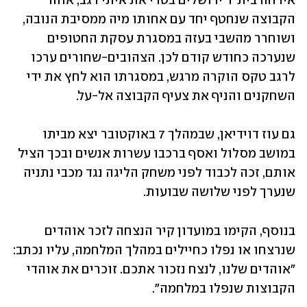
אירחה בית"ר ירושלים בטדי את איתי רגב, אוהד 
הקבוצה שנחטף יחד עם אחותו מיה ממסיבת הנובה, 
ושוחרר מהשבי בעזה במסגרת עסקת החטופים 
שנערכה כחודש קודם לכן. הצהובים-שחורים ערכו 
לרגב טקס הוקרה מרגש, במסגרתו הוא לחץ את ידי 
השחקנים והניף את צעיף הקבוצה אל-על.
גם עוז דוידיאן, שבמהלך 7 באוקטובר יצא מביתו 
במושב מסלול ואסף ברכבו עשרות אנשים ובכך הציל 
אותם, זכה לכבוד לפני משחק הליגה נגד מכבי נתניה 
שנערך לפני שלושה שבועות.
בנוסף, הקימו במועדון קיר הנצחה לזכר אוהדים 
שנרצחו או נפלו כחיילים במהלך המלחמה, עליו נכתב: 
"אוהדים שלנו, לנצח נזכור אתכם. זוכרים את אוהדי 
הקבוצות שנפלו במלחמה".