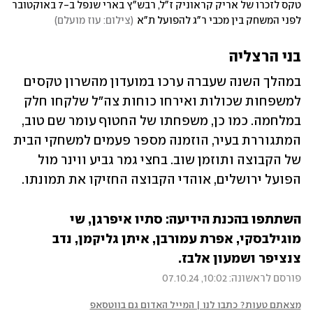
טקס לזכרו של אריק קראוניק ז"ל, רבש"ץ בארי שנפל ב-7 באוקטובר 
לפני המשחק בין מכבי ר"ג להפועל ת"א
(
צילום: עוז מועלם
)
בני הרצליה
במהלך השנה שעברה ערכו במועדון מהשרון טקסים 
למשפחות שכולות ואירחו כוחות צה"ל שלקחו חלק 
במלחמה. כמו כן, משפחתו של החטוף עומר שם טוב, 
המתגוררת בעיר, הוזמנה מספר פעמים למשחקי הבית 
של הקבוצה ותוזמן שוב. בחצי גמר גביע ווינר מול 
הפועל ירושלים, אוהדי הקבוצה החזיקו את תמונתו.
השתתפו בהכנת הידיעה: סתיו איפרגן, שי 
מוגילבסקי, אפרת עמורבן, איתן גליקמן, נדב 
צנציפר ושמעון אלבז.
פורסם לראשונה: 10:02, 07.10.24
מצאתם טעות? כתבו לנו | המייל האדום גם בווטסאפ