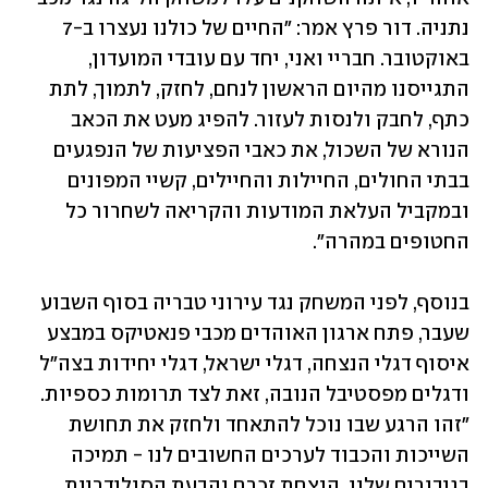
נתניה. דור פרץ אמר: "החיים של כולנו נעצרו ב-7 
באוקטובר. חבריי ואני, יחד עם עובדי המועדון, 
התגייסנו מהיום הראשון לנחם, לחזק, לתמוך, לתת 
כתף, לחבק ולנסות לעזור. להפיג מעט את הכאב 
הנורא של השכול, את כאבי הפציעות של הנפגעים 
בבתי החולים, החיילות והחיילים, קשיי המפונים 
ובמקביל העלאת המודעות והקריאה לשחרור כל 
החטופים במהרה".
בנוסף, לפני המשחק נגד עירוני טבריה בסוף השבוע 
שעבר, פתח ארגון האוהדים מכבי פנאטיקס במבצע 
איסוף דגלי הנצחה, דגלי ישראל, דגלי יחידות בצה"ל 
ודגלים מפסטיבל הנובה, זאת לצד תרומות כספיות. 
"זהו הרגע שבו נוכל להתאחד ולחזק את תחושת 
השייכות והכבוד לערכים החשובים לנו - תמיכה 
בגיבורים שלנו, הנצחת זכרם והבעת הסולידריות 