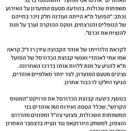
האוהדים "אולטראס הפועל" והשתתפו בו 32 
משפחות שכולות. בהודעה מטעם המועדון על האירוע 
נכתב: "הפועל ת"א הייתה ועודנה חלק ניכר בחייהם 
של הנופלים והנרצחים, וטקס ההוקרה נערך על מנת 
להנציח את זכרם".
לקראת הלווייתו של אוהד הקבוצה עידן רז ז"ל, קראה 
אמו אתי לאוהדי ואנשי קבוצת הכדורסל של הפועל 
ת"א להגיע על מנת ללוות אותו בדרכו האחרונה. 
נציגים מטעם המועדון, לצד יותר מאלפיים אוהדים, 
הגיעו וחלקו לו כבוד אחרון.
בנוסף, ביצעה קבוצת הכדורסל את פרויקט "המטוס 
הקדוש", שכלל הטסה ואירוח 160 אוהדים בני 
המשפחות השכולות, פצועי צה״ל ומפונים מהדרום 
והצפון, למשחק היורוקאפ נגד ונציה בדצמבר האחרון 