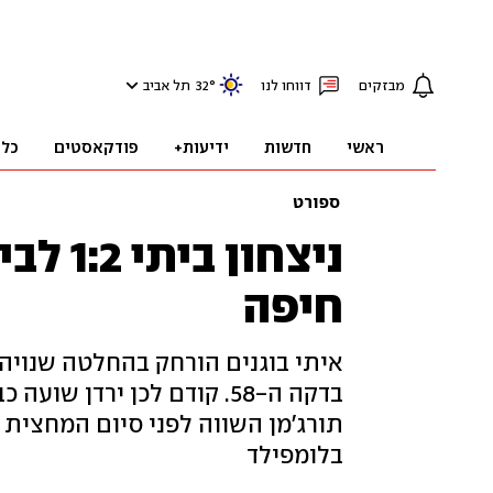
מבזקים
דווחו לנו
°
32
תל אביב
ראשי
חדשות
ידיעות+
פודקאסטים
כלכ
ספורט
ניצחון
חיפה
איתי בוגנים הורחק בהחלטה שנויה
בדקה ה-58. קודם לכן ירדן 
תורג'מן השווה לפני סיום המחצית 
בלומפילד