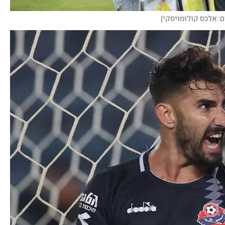
ם: אלכס קולומויסקי
)