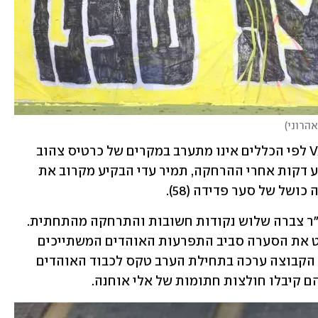
אהרוני
)
שופטי המסך לא התערבו, מאחר שה-VAR לפי הכללים אינו מתערב במקרים של כרטיס צהוב 
שני, אלא רק במקרים של אדום ישיר. ארבע דקות אחרי ההרחקה, תמיר עדי הבקיע מקרוב את 
ושל של סער פדידה (58).
הפועל חיפה נותרה במקום השלישי. בית"ר צברה שלוש נקודות חשובות והתרחקה מהתחתית. 
לא פחות חשוב מכך, המועדון השכיח מעט את הסערה סביב התפרעות האוהדים המשתייכים 
לארגון לה פמיליה במשחק בשבוע שעבר. הקבוצה ערכה בתחילת הערב טקס לכבוד האוהדים 
ם קיבלו חולצות חתומות של אלי אוחנה.