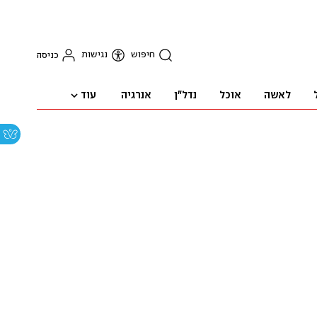
חיפוש
נגישות
כניסה
עוד
לאשה
אוכל
נדל"ן
אנרגיה