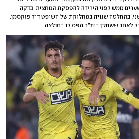
העל עד עכשיו, העלה את מאזנו לשישה שערים ממש לפני הירידה להפסקת המחצית. בדקה 
ה-54 איתי בוגנים הורחק בכרטיס צהוב שני, בהחלטה שנויה במחלוקת של השופט דוד פוקסמן. 
בל לאחר ששחקן בית"ר תפס לו בחולצה.