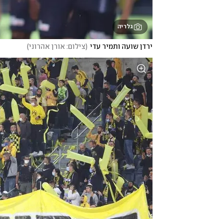
גלריה
ירדן שועה ותמיר עדי
(
צילום: אורן אהרוני
)