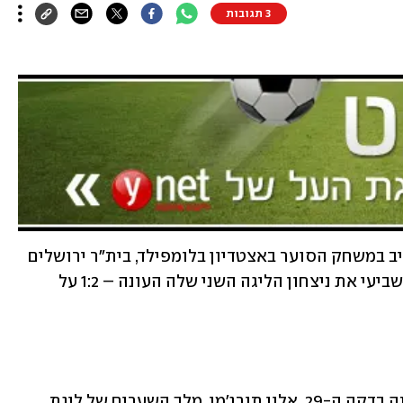
3 תגובות
שישה ימים אחרי ההפסד להפועל תל אביב במשחק הסוער באצטדיון בלומפילד, בית"ר ירושלים 
השיגה הערב (ראשון) במסגרת המחזור השביעי את ניצחון הליגה השני שלה העונה – 1:2 על 
ירדן שועה הבקיע את שערו הראשון העונה בדקה ה-29. אלון תורג'מן, מלך השערים של ליגת 