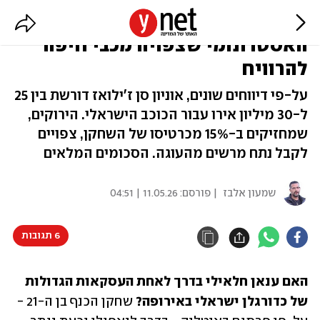
חלאילי יעבור לנאפולי? הסכום
האסטרונומי שצפויה מכבי חיפה
להרוויח
על-פי דיווחים שונים, אוניון סן ז'ילואז דורשת בין 25
ל-30 מיליון אירו עבור הכוכב הישראלי. הירוקים,
שמחזיקים ב-15% מכרטיסו של השחקן, צפויים
לקבל נתח מרשים מהעוגה. הסכומים המלאים
שמעון אלבז
| פורסם:
11.05.26 | 04:51
6 תגובות
האם ענאן חלאילי בדרך לאחת העסקאות הגדולות 
של כדורגלן ישראלי באירופה? 
שחקן הכנף בן ה-21 - 