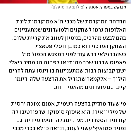
מבוקש במפרץ. אסנטה
(
צילום: עוז מועלם
)
ההדחה המוקדמת של מכבי ת"א ממוקדמות ליגת 
האלופות גרמו לשחקנים ולמועדונים שמתעניינים 
בהם לבצע מהלכים, בניסיון לעזוב את קריית שלום. 
השחקן המרכזי הוא כמובן ווסלי פטאצ'י, 
כשהברזילאי דרש עוד לפני המפגש הכפול מול 
פאפוס שדרוג שכר מהותי או לפחות תג מחיר ריאלי. 
ישנן קבוצות רבות שמתעניינות בו וינסו עתה להרים 
הילוך – אלקמאר שתגדיל את ההצעה שלה, דינמו 
קייב וגם מועדונים מהאמירויות.
מי שעוד מחזיק בהצעה רשמית, אמנם נמוכה יחסית 
של מיליון אירו, הוא איסוף סיסוקו, שדפורטיבו לה 
קורוניה הספרדית מעוניינת להחתימו מיידית. גם 
נמניה סטואיץ' עשוי לעזוב, ונראה כי לא בכדי מכבי 