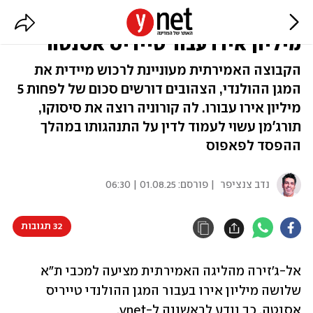
אל-ג'זירה מציעה למכבי ת"א: 3
מיליון אירו עבור טייריס אסנטה
הקבוצה האמירתית מעוניינת לרכוש מיידית את
המגן ההולנדי, הצהובים דורשים סכום של לפחות 5
מיליון אירו עבורו. לה קורוניה רוצה את סיסוקו,
תורג'מן עשוי לעמוד לדין על התנהגותו במהלך
ההפסד לפאפוס
נדב צנציפר
| פורסם:
01.08.25 | 06:30
32 תגובות
אל-ג׳זירה מהליגה האמירתית מציעה למכבי ת"א 
שלושה מיליון אירו בעבור המגן ההולנדי טייריס 
אסנטה. כך נודע לראשונה ל-ynet.