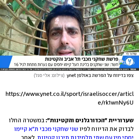
צפו בדיווח על הפרשה באולפן ynet
(
צילום: אלי סגל
)
https://www.ynet.co.il/sport/israelisoccer/articl
e/rk1wnNy6U 
שערוריית "הכדורגלנים והקטינות": 
במשטרה החלו 
לבדוק את הדיווח לפיו 
שני שחקני מכבי ת"א קיימו 
יחסי מין עם שתי תלמידות תיכון קטינות
, לאחר 