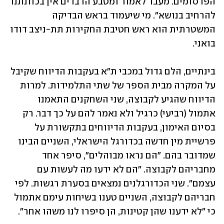
הפרסומים. מעבר לאמור ומטבע הדברים אין בכוונתנו 
להרחיב בנושא". מי שיעמוד בראש הבדיקה 
המשטרתית הוא ראש חטיבת החקירות תת-ניצב דודו 
בואני.
בינתיים, הלם גדול במכבי ת"א בעקבות הדיווח שקיבל 
על המקרה מבית הספר של שתי התלמידות. למרות 
הדיווח שהגיע לקבוצה, שני השחקנים התאמנו 
אתמול (רביעי) כרגיל ולא נאמר להם על כך דבר. רק 
בסיום האימון, בעקבות הדיווחים בתקשורת על 
פרשיית מין חדשה בכדורגל הישראלי, השניים הבינו 
שמדובר בהם. "הם נראו מבוהלים", סיפר אחד 
מחבריהם לקבוצה. "הם לא ידעו מה לעשות עם 
עצמם". שני הכדורגלנים נמצאים בסערת רגשות. לפי 
חבריהם לקבוצה, השניים טענו בשיחות עימם אתמול 
כי "לא ידענו שהן קטינות, הן סיפרו לנו משהו אחר".