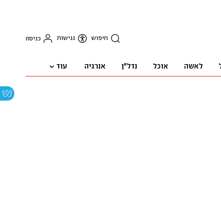
חיפוש
נגישות
כניסה
עוד
לאשה
אוכל
נדל"ן
אנרגיה