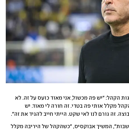
לאחר המשחק אבוקסיס התייחס להתנהגות הקהל: "יש פה מכשול, אני מאוד כועס על זה. לא 
יכול להיות שבכל פעם שאנחנו סופגים, הקהל מקלל אותי פה בטדי. זה חורה לי מאוד. יש 
ה. זה גורם לנו לאי שקט. הייתי חייב להגיד את זה". 
"מה שקורה עם הקהל פוגע בי, גורם למחשבות", המשיך אבוקסיס, "כשהקהל של היריבה מקלל 