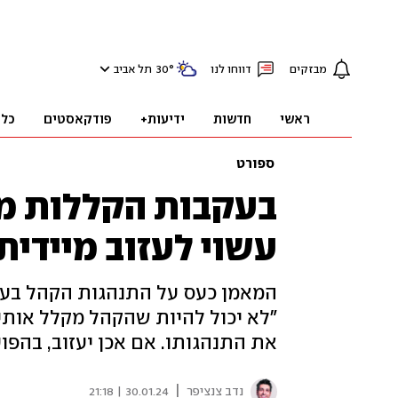
מבזקים
דווחו לנו
°
30
תל אביב
ראשי
חדשות
ידיעות+
פודקאסטים
כלכ
ספורט
בעקבות הקללות מה
עשוי לעזוב מיידית
"לא יכול להיות שהקהל מקלל אותי 
את התנהגותו. אם אכן יעזוב, בהפו
|
נדב צנציפר
30.01.24 | 21:18