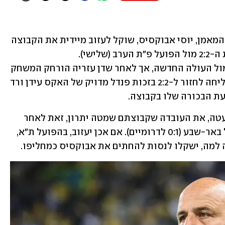
האם בית"ר ירושלים עומדת בפני זעזוע? המאמן, יוסי אבוקסיס, שוקל לעזוב מיידית את הקבוצה 
לאחר הקללות שספג מהאוהדים בעקבות ה-2:2 מול הפועל פ"ת הערב (שלישי). 
הצהובים-שחורים כבר צעדו ביתרון 0:2 מול העולה החדשה, אך לאחר שדן עזריה הורחק המשחק 
השתנה, והקבוצה של עופר טסלפפה הצליחה לחזור ל-2:2 בזכות פנדל מדויק של האקס עידן ורד 
כאמור, אוהדי בית"ר לא אהבו, בלשון המעטה, את העובדה שקבוצתם שמטה יתרון, זאת לאחר 
ההדחה מגביע המדינה בשבת בידי הפועל באר-שבע (0:1 לדרומיים). אם אכן יעזוב, בהפועל ת"א, 
למה, ישקלו לנסות להחתים את אבוקסיס כמחליפו.