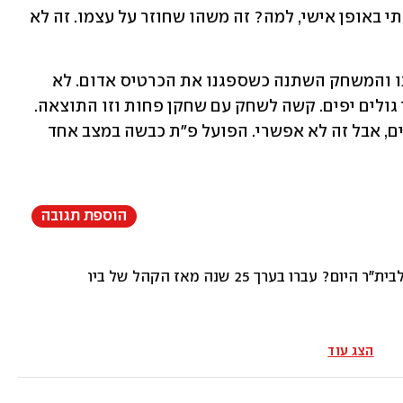
אותך זה בסדר, אבל שהקהל שלי יקלל אותי באופן אישי, למה? זה משהו שחוזר על עצמו. זה לא 
על איבוד היתרון אמר: "זה מתסכל. הובלנו והמשחק השתנה כשספגנו את הכרטיס אדום. לא 
לקחנו את זה בחשבון. פתחנו יפה עם שני גולים יפים. קשה לשחק עם שחקן פחות וזו התוצאה. 
הקהל מצפה שנלחץ גם עם שמונה שחקנים, אבל זה לא אפשרי. הפועל פ"ת כבשה במצב אחד 
הוספת תגובה
ון לדעתי. ואני אחד שכל הילדות כל מה שהיה לי בראש זה בית"ר ירושלים, לא הייתי מפסיד משחק
הצג עוד