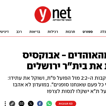
לה
ספורט
תרבות
רכילות
בריאות
רכב
דיגיטל
אוהדים - אבוקסיס
 את בית"ר ירושלים
המאמן כעס על התנהגות הקהל בעקבות ה-2:2 מול הפועל פ"ת, ושוקל את עתידו:
כל פעם שאנחנו סופגים". במועדון לא אהבו
על ת"א ישקלו לנסות לצרפו
63 תגובות