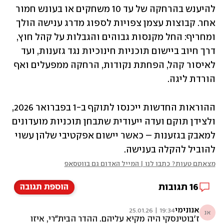
להיענש בהרחקה של עד 10 משחקים או בעונש חמור 
אחר. קבוצות עצמן צפויות לספוג מדרג ענישה הולך 
ומחריף: החל מקנסות גבוהים והגבלות על קהל חוץ, 
דרך חיוב ביישום תוכניות חינוכיות נגד גזענות, ועד 
לאיסור קהל, הפחתת נקודות, הרחקה ממפעלים ואף 
הורדת ליגה.
ההוראות החדשות ייכנסו לתוקף ב-1 בפברואר 2026, 
ולצידן תוקם ועדה ייעודית שתבחן תוכניות מועדונים 
למאבק בגזענות – כאשר יישום אפקטיבי שלהן עשוי 
להוביל להקלה בענישה.
מצאתם טעות? כתבו לנו | המייל האדום גם בווטסאפ
16
תגובות
הוספת תגובה
אנונימי
19:34 | 25.01.26
אנ
ז'בוטינסקי היה מקיא עליהם. ההדר הבית"רי, איזו