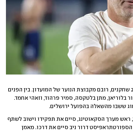
המאמן רן קוז'וך העביר את האימון לכ-20 שחקנים, רובם מקבוצת הנוער של המועדון. בין הפנים 
הבכירות שכן נכחו ניתן היה למצוא את אור בלוריאן, מתן בלטקסה, סמיר פרהוד, וזאהי אחמד. 
מוג ששבו מהשאלה בהפועל ירושלים.
בצוות המקצועי נרשמו שינויים: עופר ניר, ראש מערך הסקאוטינג, סיים את תפקידו וישוב לשתף 
פעולה עם אליניב ברדה בהפועל ת"א. גם הספורטתראפיסט דרור ניב סיים את דרכו. מאמן 