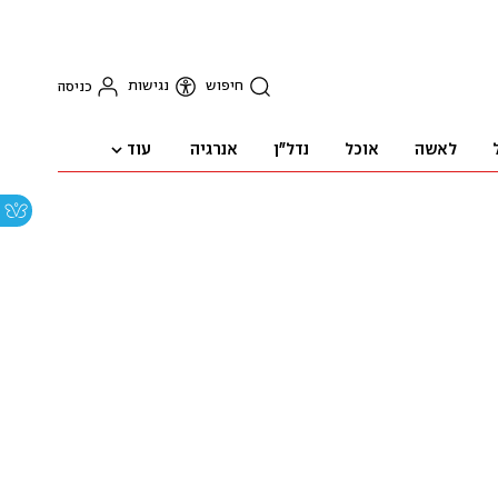
חיפוש
נגישות
כניסה
עוד
לאשה
אוכל
נדל"ן
אנרגיה