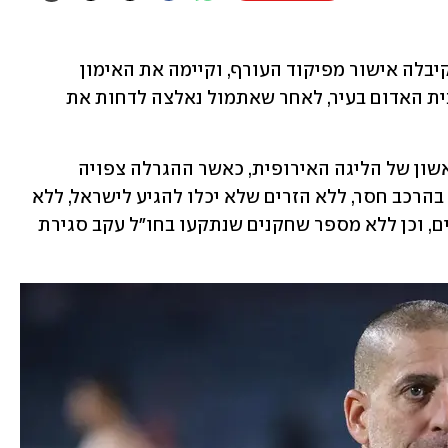
מחזיקת גביע המדינה, הפועל באר-שבע קיבלה אישור מפיקוד העורף, וקיימה את האימון 
הראשון לקראת העונה הבאה במתחם הבית האדום בעיר, לאחר שאתמול נאלצה לדחות את 
הקבוצה תשתתף בסיבוב המוקדמות הראשון של הליגה האירופית, כאשר ההגרלה צפויה 
להתקיים כבר מחר (שלישי). האימון נערך בהרכב חסר, ללא הזרים שלא יכלו להגיע לישראל, ללא 
שחקני הנבחרות שזכו לימי חופשה נוספים, וכן ללא מספר שחקנים שנתקעו בחו"ל עקב סגירת 