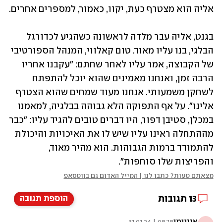
אליה הוא מצטרף כעת, יקוו, כאמור, למספרים אחרים. 
בגנט, אליה עבר מלדה לראשונה כשהגיע לכדורגל 
הבלגי, בנו עליו מאוד. טום קאלווי, המנהל הספורטיבי 
של הקבוצה, אמר עליו לאחר שחתם: "עקבנו אחריו 
הרבה זמן, ואנחנו מאמינים שהוא יוכל להתפתח 
לשחקן משמעותי. אנחנו מעוד שמחים שהוא הצטרף 
אלינו". על אף התפוקה הלא גבוהה בבלגיה, למאמנו 
במכלן, סטיבן דפור, היו דברים טובים להגיד עליו: "כבר 
מההתחלה ראינו עליו שיש לו את האיכויות והיכולת 
להתמודד ברמות הגבוהות. הוא מהיר מאוד, 
והפריצות שלו סוחפות".
מצאתם טעות? כתבו לנו | המייל האדום גם בווטסאפ
13
תגובות
הוספת תגובה
אנונימי
08:18 | 31.01.24