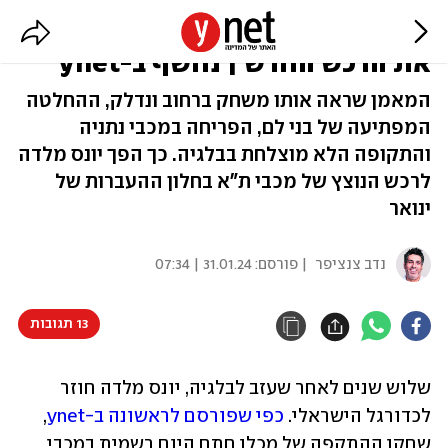
יונס מלדה חתם במכבי ת"א: הכירו
את הרכש החדש | נחשף ב-ynet
המאמן שראה אותו משחק ברחוב ונדלק, ההחלטה
המפתיעה של בני לם, הפריחה במכבי נתניה
והתקופה הלא מוצלחת בבלגיה. כך הפך יונס מלדה
לרכש הנוצץ של מכבי ת"א בחלון ההעברות של
ינואר
נדב צנציפר
| פורסם:
31.01.24 | 07:34
13 תגובות
שלוש שנים לאחר שעזב לבלגיה, יונס מלדה חוזר 
לכדורגל הישראלי. 
כפי שפורסם לראשונה ב-ynet
, 
שחקן ההתקפה של מכלן חתם היום רשמית במכבי 