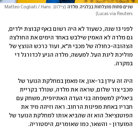
שנים פחות מוצלחות בבלגיה. מלדה
(
צילום: Matteo Cogliati / Hans 
)
Lucas via Reuters
לפני 13 שנה, כשעוד לא היה רשום באף קבוצת ילדים, 
גם מלדה לא האמין שילבש באחד הימים את החולצה 
הצהובה-כחולה של מכבי ת"א, ועוד כרכש הנוצץ של 
מוליכת ליגת העל. למעשה, מלדה הגיע לכדורגל די 
במקרה. 
היה זה עידן בר-און, אז מאמן במחלקת הנוער של 
מכבי צור שלום, שראה את מלדה, שנולד בקריית 
ביאליק למשפחה בני העדה האתיופית, משחק עם 
חבריו באחת מפינות הרחוב. ראה וזיהה מיד את 
הפוטנציאל. הוא זה שהביא אותו למחלקת הנוער של 
המועדון - והשאר, כמו שאומרים, היסטוריה.