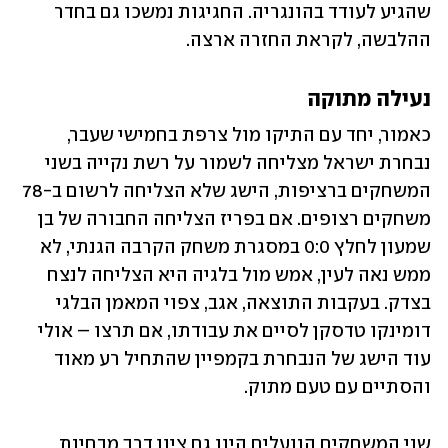
שהגיע לעודד בהונגריה. החגיגות נמשכו גם בחדר 
ההלבשה, לקראת החזרה ארצה.  
נעילה מתוקה
כאמור, יחד עם התיקו מול צרפת בחמישי שעבר, 
נבחרת ישראל מצליחה לשמור על רשת נקייה בשני 
המשחקים ברציפות, הישג שלא הצליחה לרשום ב-78 
משחקים רצופים. אם בפריז הצליחה החבורה של בן 
שמעון לחלץ 0:0 במסגרת משחק הקרבה הגנתי, לא 
ממש נאה לעין, אמש מול בלגיה היא הצליחה לנצח 
בצדק. בעקבות התוצאה, אגב, צפוי המאמן הבלגי 
דומינקו טדסקן לסיים את עבודתו, אם תרצו – אולי 
עוד הישג של הנבחרת בקמפיין שהתחיל רע מאוד 
והסתיים עם טעם מתוק.
שני המשחקים הנועלים היוו גם ציון דרך מבחינת 