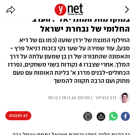
"נוכל לעשות את זה גם מול יריבות
במוקדמות המונדיאל": הערב
החלומי של נבחרת ישראל
החילוף המנצח של ירדן שועה (כמו גם של דיא
סבע), עוד שמירה על שער נקי בזכות דניאל פרץ -
והאמונה שהחבורה של רן בן שמעון עלתה על דרך
המלך. אחרי שצברו 4 נקודות בשני משחקים, נפרדו
הכחולים-לבנים מדרג א' בליגת האומות עם טעם
מתוק ועם הרבה תקווה להמשך
נדב צנציפר
| פורסם:
18.11.24 | 05:12
47 תגובות