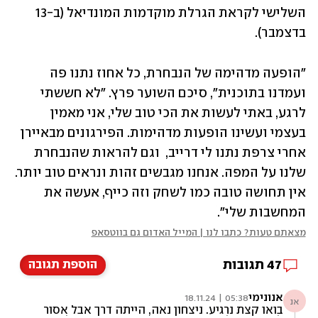
השלישי לקראת הגרלת מוקדמות המונדיאל (ב-13 
בדצמבר). 
"הופעה מדהימה של הנבחרת, כל אחוז נתנו פה 
ועמדנו בתוכנית", סיכם השוער פרץ. "לא חששתי 
לרגע, באתי לעשות את הכי טוב שלי, אני מאמין 
בעצמי ועשינו הופעות מדהימות. הפירגונים מבאיירן 
אחרי צרפת נתנו לי דרייב,  וגם להראות שהנבחרת 
שלנו על המפה. אנחנו מגבשים זהות ונראים טוב יותר. 
אין תחושה טובה כמו לשחק וזה כייף, אעשה את 
המחשבות שלי".  
מצאתם טעות? כתבו לנו | המייל האדום גם בווטסאפ
47
תגובות
הוספת תגובה
אנונימי
05:38 | 18.11.24
אנ
בואו קצת נרגיע. ניצחון נאה, הייתה דרך אבל אסור