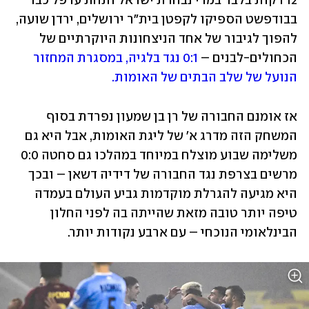
12 דקות בלבד במדי נבחרת ישראל ותחת ערפל כבד 
בבודפשט הספיקו לקפטן בית"ר ירושלים, ירדן שועה, 
להפוך לגיבור של אחד הניצחונות היוקרתיים של 
הכחולים-לבנים – 
0:1 נגד בלגיה, במסגרת המחזור 
הנועל של שלב הבתים של האומות. 
אז אומנם החבורה של רן בן שמעון נפרדת בסוף 
המשחק הזה מדרג א' של ליגת האומות, אבל היא גם 
משלימה שבוע מוצלח במיוחד במהלכו גם סחטה 0:0 
מרשים בצרפת נגד החבורה של דידיה דשאן – ובכך 
היא מגיעה להגרלת מוקדמות גביע העולם בעמדה 
טיפה יותר טובה מזאת שהייתה בה לפני החלון 
הבינלאומי הנוכחי – עם ארבע נקודות יותר. 