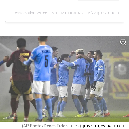
פוסט משותף על ידי ‏‎ההתאחדות לכדורגל בישראל Israel Football Association‎‏ (@‏‎isr.fa‎‏)
חוגגים את שער הניצחון
(
צילום: AP Photo/Denes Erdos
)