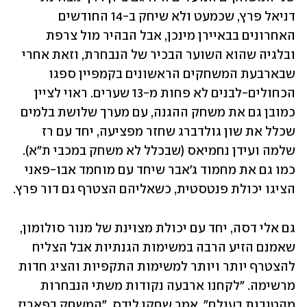
דניאל פרץ, שכמעט ולא שיחק ב-14 החודשים 
האחרונים בבאיירן מינכן, אבל הבהיר מול צרפת 
ובלגיה שהוא השוער הבכיר של הנבחרת, וזאת אחרי 
שבארבעת המשחקים הראשונים בקמפיין ספגו 
הכחולים-לבנים לא פחות מ-13 שערים. ראוי לציין 
כמובן גם את משחק ההגנה, עם מערך שלושת בלמים 
שכלל את שון גולדברג שחזר מפציעה, יחד עם רז 
שלמה ועידן נחמיאס (שבכלל לא משחק במכבי ת"א). 
כמו גם את מחמוד ג'אבר שיחד עם מוחמד אבו-פאני 
הציגו יכולת פנטסטית, כשאליהם הצטרף גם דור פרץ. 
גם אלי דסה, יחד עם יכולת מצוינת של מנור סולומון, 
שאמנם הזיע הרבה במשימות הגנתיות אבל הצליח 
להצטרף יותר ויותר למשימות התקפיות והציג חדות 
מרשימה. "לקחנו ארבעה נקודות משתי הנבחרות 
מהטובות בעולם", אמר שחקן לידס. "המשחק בפאריז 