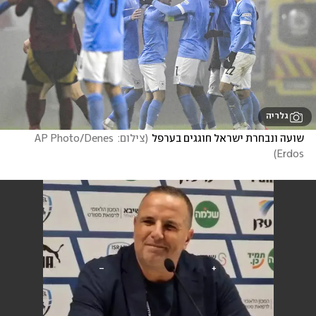
גלריה
שועה ונבחרת ישראל חוגגים בערפל
(
צילום: AP Photo/Denes 
)
Erdos