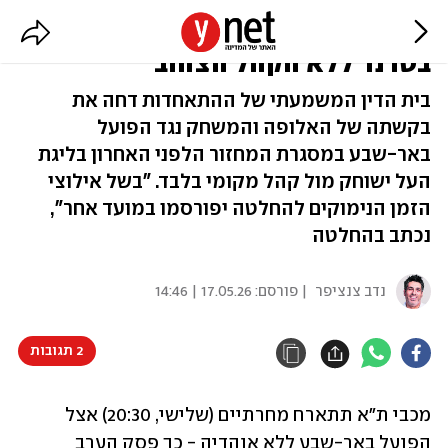
הערעור נדחה: מכבי ת"א תתארח
בטרנר ללא הקהל הצהוב
בית הדין המשמעתי של ההתאחדות דחה את
בקשתה של האלופה והמשחק נגד הפועל
באר-שבע במסגרת המחזור הלפני האחרון בליגת
העל ישוחק מול קהל מקומי בלבד. "בשל אילוצי
הזמן הנימוקים להחלטה יפורסמו במועד אחר",
נכתב בהחלטה
נדב צנציפר
| פורסם:
17.05.26 | 14:46
2 תגובות
מכבי ת"א תתארח מחרתיים (שלישי, 20:30) אצל 
הפועל באר-שבע ללא אוהדיה - כך פסק הערב 