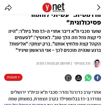
סימון סלוגה אחרי עצירת הפנדל
הדרמטית: "עשיתי לוחמה
פסיכולוגית"
שוער מכבי ת"א דיבר אחרי ה-1:1 מול בית"ר: "היה
לי קצת מזל וזה הלך טוב". לאזטיץ': "לפעמים
הקהל קצת מלחיץ אותנו". ברק יצחקי: "אליפות?
ברגע שנהיה מוכנים לכך - אני הראשון שיגיד"
נדב צנציפר
| פורסם:
03.02.25 | 21:03
7 תגובות
אחרי ערב כדורגל נהדר: מכבי ת"א ובית"ר ירושלים 
נפרדו ב-1:1 בבלומפילד בקרב הצמרת, במשחק שמה 