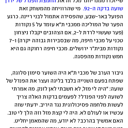
שייזכרו ממנו יותר מכל זה את 
החמצת הפנדל של ירדן 
שועה בדקה ה-92.
  מי שהרוויחה מהמשחק זאת 
הפועל באר-שבע, שהפסידה אתמול לבני ריינה. כרגע 
הפער של המוליכה ממכבי ת"א עומד על 5 נקודות 
(פער שעשוי לרדת ל-2, אם הצהובים יקבלו ניצחון 
טכני על מכבי חיפה, מה שבסבירות גבוהה יקרה) ו-7 
נקודות מבית"ר ירושלים. מכבי חיפה רחוקה גם היא 
חמש נקודות מהפסגה. 
גיבור הערב של מכבי ת"א היה השוער סימון סלוגה, 
שפתח בפעם השנייה בלבד בליגה ועצר את הפנדל של 
שועה: "היה לי מזל, לא חשבתי לאן לזנק. מה אמרתי 
לשועה לפני הפנדל? לפעמים בדקות האלה צריך 
לעשות מלחמה פסיכולוגית נגד היריב. ידעתי שזה 
עכשיו או לעולם לא. היה לי קצת מזל וזה הלך לי טוב. 
האם אמשיך בהרכב? לא יודע, מה שהמאמן יחליט. 