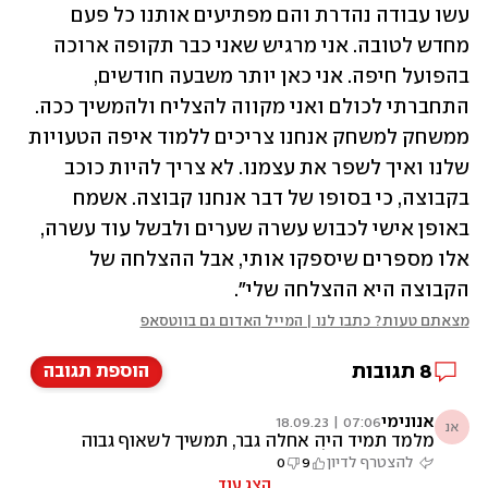
עשו עבודה נהדרת והם מפתיעים אותנו כל פעם 
מחדש לטובה. אני מרגיש שאני כבר תקופה ארוכה 
בהפועל חיפה. אני כאן יותר משבעה חודשים, 
התחברתי לכולם ואני מקווה להצליח ולהמשיך ככה. 
ממשחק למשחק אנחנו צריכים ללמוד איפה הטעויות 
שלנו ואיך לשפר את עצמנו. לא צריך להיות כוכב 
בקבוצה, כי בסופו של דבר אנחנו קבוצה. אשמח 
באופן אישי לכבוש עשרה שערים ולבשל עוד עשרה, 
אלו מספרים שיספקו אותי, אבל ההצלחה של 
הקבוצה היא ההצלחה שלי". 
מצאתם טעות? כתבו לנו | המייל האדום גם בווטסאפ
8
תגובות
הוספת תגובה
אנונימי
07:06 | 18.09.23
אנ
מלמד תמיד היה אחלה גבר, תמשיך לשאוף גבוה
כמו תמיד ותצליח
להצטרף לדיון
9
0
הצג עוד