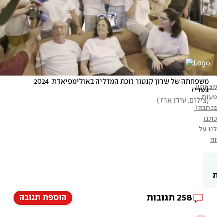
משפחתה של שרון קנטור זוכת המדליה באולימפיאדת  2024 
מצאתם
בפריז
טעות
(
צילום: עידו ארז 
)
בכתבה?
כתבו
לנו על
זה
ת
258
תגובות
הוספת תגובה