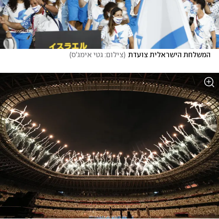
המשלחת הישראלית צועדת
(
צילום: גטי אימג'ס
)