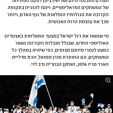
העולם התכנסו היום (שלישי) ביפן לטקס הפתיחה 
של המשחקים הפראלימפיים, וינסו להוכיח בתקופה 
הקרובה את סגולותיו הנפלאות של גוף האדם, ויותר 
מכך את עוצמת הרוח האנושית.
מי שנשאו את דגל ישראל במצעד המשלחות באצטדיון 
האולימפי החדש, שבגלל מגבלות הקורונה נשאר 
כמעט לגמרי מיותם מצופים, כפי שיהיה במהלך כל 
המשחקים, הם החותרת מורן סמואל, זוכת מדליית 
הארד מריו 2016, ושחקן הבוצ'יה נדב לוי.