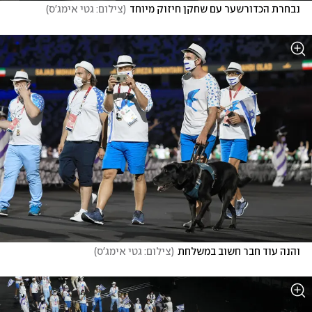
נבחרת הכדורשער עם שחקן חיזוק מיוחד
(
צילום: גטי אימג'ס
)
והנה עוד חבר חשוב במשלחת
(
צילום: גטי אימג'ס
)