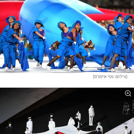
(
צילום: גטי אימג'ס
)