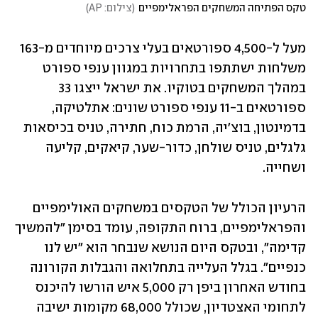
טקס הפתיחה המשחקים הפראלימפיים
(
צילום: AP
)
מעל ל-4,500 ספורטאים בעלי צרכים מיוחדים מ-163 
משלחות ישתתפו בתחרויות במגוון ענפי ספורט 
במהלך המשחקים בטוקיו. את ישראל ייצגו 33 
ספורטאים ב-11 ענפי ספורט שונים: אתלטיקה, 
בדמינטון, בוצ'יה, הרמת כוח, חתירה, טניס בכיסאות 
גלגלים, טניס שולחן, כדור-שער, קיאקים, קליעה 
ושחייה.
הרעיון הכולל של הטקסים במשחקים האולימפיים 
והפראלימפיים, ברוח התקופה, עומד בסימן "להמשיך 
קדימה", ובטקס היום הנושא שנבחר הוא "יש לנו 
כנפיים". בגלל העלייה בתחלואה והגבלות הקורונה 
בחודש האחרון ביפן רק 5,000 איש הורשו להיכנס 
לתחומי האצטדיון, שכולל 68,000 מקומות ישיבה 