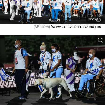
גלריה
מורן סמואל ונדב לוי עם דגל ישראל
(
צילום: AP
)