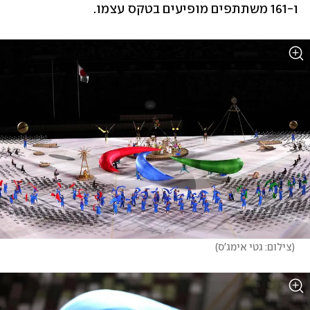
ו-161 משתתפים מופיעים בטקס עצמו.
(
צילום: גטי אימג'ס
)