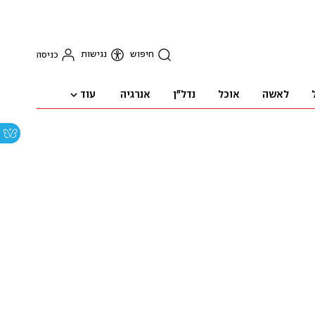
חיפוש
נגישות
כניסה
עוד
לאשה
אוכל
נדל"ן
אנרגיה