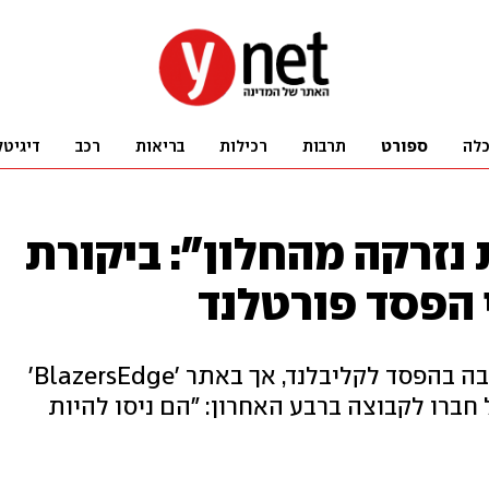
לה
ספורט
תרבות
רכילות
בריאות
רכב
דיגיטל
נזרקה מהחלון": ביקורת
 הפסד פורטלנד
הפורוורד הישראלי סיפק הופעה טובה בהפסד לקליבלנד, אך באתר 'BlazersEdge'
חברו לקבוצה ברבע האחרון: "הם ניסו להיות