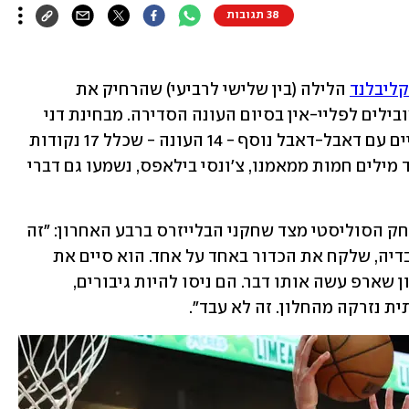
38 תגובות
 הלילה (בין שלישי לרביעי) שהרחיק את 
הקבוצה באופן משמעותי מהמקומות המובילים לפליי-אין בסיום העונה הסדירה. מבחינת דני 
אבדיה, הוא רשם עוד הופעה טובה, כשסיים עם דאבל-דאבל נוסף - 14 העונה - שכלל 17 נקודות 
ו-10 ריבאונדים (לצד 6 אסיסטים), אך לצד מילים חמות ממאמנו, צ'ונסי בילאפס, נשמעו גם דברי 
באתר 'BlazersEdge' לא אהבו את המשחק הסוליסטי מצד שחקני הבלייזרס ברבע האחרון: "זה 
התחיל עם אנפרני סימונס והמשיך עם אבדיה, שלקח את הכדור באחד על אחד. הוא סיים את 
הרבע האחרון עם 1 מ-6 מהשדה. גם שיידון שארפ עשה אותו דבר. הם ניסו להיות גיבורים, 
 נזרקה מהחלון. זה לא עבד".