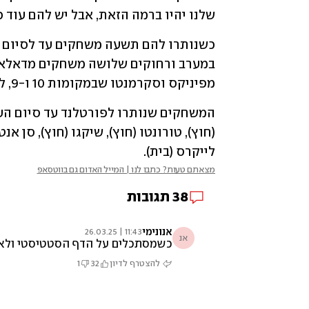
שלנו יהיו ברמה הזאת, אבל יש להם עוד כ
מפיניקס וסקרמנטו שבמקומות 10 ו-9, לשתיהן מאזן 37:35.
לייקרס (בית).
מצאתם טעות? כתבו לנו | המייל האדום גם בווטסאפ
38
תגובות
אנונימי
11:43 | 26.03.25
אנ
כשמסתכלים על הדף הסטטיסטי ולא על המשחק. דני שיחק קבוצתי. ה 1 מ 6 זה בגלל 3 שלשות שהוא החטיא כשהוא הבין שזהו המשחק גמור ושארפ וסיימונס במוד של לזרוק כל כדור. לצערי נ
להצטרף לדיון
32
1