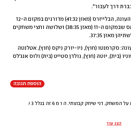
ברת דרך לעבור".
כשנותרו להם תשעה משחקים עד לסיום העונה, הבלייזרס (מאזן 41:32) מדורגים במקום ה-12 
במערב ורחוקים שלושה משחקים מדאלאס שבמקום ה-11 (מאזן 38:35) ושלושה וחצי משחקים 
המשחקים שנותרו לפורטלנד עד סיום העונה: סקרמנטו (חוץ), ניו-יורק ניקס (חוץ), אטלנטה 
(חוץ), טורונטו (חוץ), שיקגו (חוץ), סן אנטוניו (בית), יוטה (חוץ), גולדן סטייט (בית) ולוס אנג'לס 
הוספת תגובה
יסה את זה בשלשות במקום לחדירה לסל. לא נורא, בוסטון וקליבלנד באמת עדיין גדולות על פורטלנד. וכנראה לא יהיה פלייאין. אבל יש המון סיבות לאופטימיות לשנה הבאה.
הצג עוד