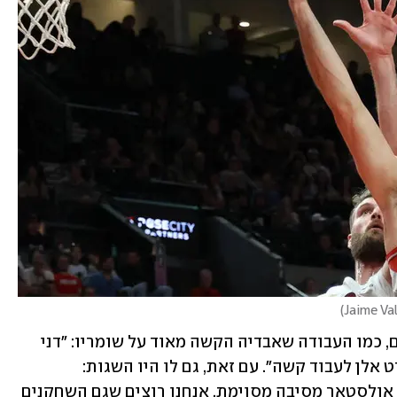
)
Jaime Va
בילאפס ראה דווקא את הדברים החיוביים, כמו העבודה שאבדיה הקשה מאוד על שומריו: "דני 
וטומאני קמארה גרמו לאוון מובלי ולג'ארט אלן לעבוד קשה". עם זאת, גם לו היו השגות: 
"השחקנים האלה של קליבלנד הם שחקני אולסטאר מסיבה מסוימת. אנחנו רוצים שגם השחקנים 