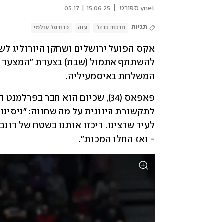
|
ynet ספורט
15.06.25 | 05:17
תגיות
חרבות ברזל
עזה
כדורסל עולמי
המשלחת באיסמעיליה.
- ואז החלו המכות". 