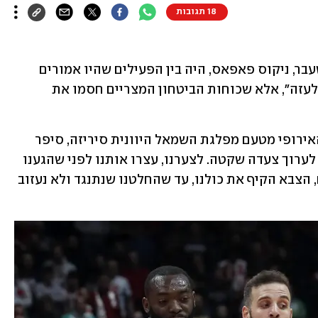
18 תגובות
אקס הפועל ירושלים ושחקן היורוליג לשעבר, ניקוס פאפאס, היה בין הפעילים שהיו אמורים 
להשתתף אתמול (שבת) בצעדת "המצעד לעזה", אלא שכוחות הביטחון המצריים חסמו את 
פאפאס (34), שכיום הוא חבר בפרלמנט האירופי מטעם מפלגת השמאל היוונית סיריזה, סיפר 
לתקשורת היוונית על מה שחווה: "ניסינו לערוך צעדה שקטה. לצערנו, עצרו אותנו לפני שהגענו 
לעיר שרצינו. ריכזו אותנו בשטח של דונם, הצבא הקיף את כולנו, עד שהחלטנו שנתנגד ולא נעזוב 