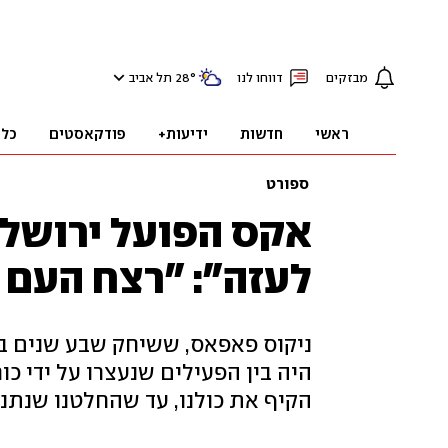
מבזקים
דווחו לנו
°
28
תל אביב
ראשי
חדשות
ידיעות+
פודקאסטים
כלכ
ספורט
אקס הפועל ירושל
לעזה": "רצח העם נ
ניקוס פאפאס, ששיחק שבע שנים בפנ
היה בין הפעילים שנעצרו על ידי כ
הקיף את כולנו, עד שהחלטנו שנתנגד