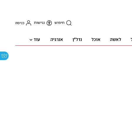
חיפוש
נגישות
כניסה
עוד
לאשה
אוכל
נדל"ן
אנרגיה