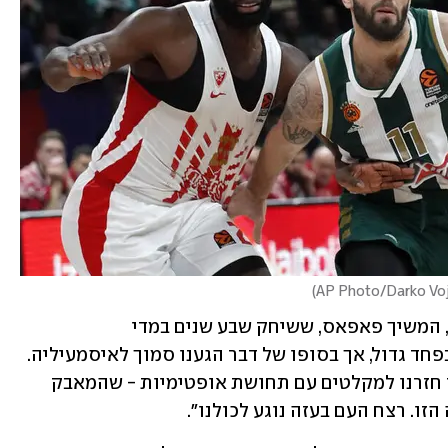
)
"למרות שפחדנו, הפחד לא שיתק אותנו", המשיך פאפאס, ששיחק שבע שנים במדי 
פנאתינאיקוס. "התחלנו את הצעדה הזו בפחד גדול, אך בסופו של דבר הגענו סמוך לאיסמעיליה. 
עמדנו מול דיכוי. נשארנו, ובסופו של דבר חזרנו למקלטים עם תחושת אופטימיות - שהמאבק 
זו. רצח העם בעזה נוגע לכולנו".