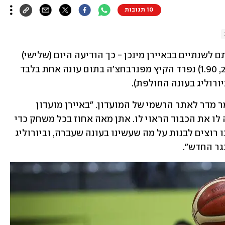
10 תגובות
 ים מדר חתם לשנתיים בבאיירן מינכן - כך הודיעה היום (שלישי) 
באופן רשמי הקבוצה הגרמנית. הגארד (23, 1.90) נפרד הקיץ מפנרבחצ'ה בתום עונה אחת בלבד 
"אתן הכל כדי להיות שחקן טוב יותר", אמר מדר לאתר הרשמי של המועדון. "באיירן מועדון 
היסטורי שכולם באירופה מכירים, ואראה לו את הכבוד הראוי לו. אתן מאה אחוז בכל משחק כדי 
שננצח כמה שיותר משחקים. בליגה. אנחנו רוצים לבנות על מה שעשינו בעונה שעברה, וביורוליג 
גר החדש". 