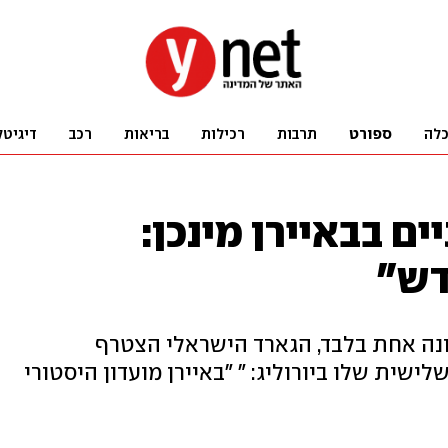
לה
ספורט
תרבות
רכילות
בריאות
רכב
דיגיטל
ם בבאיירן מינכן:
דש"
נה אחת בלבד, הגארד הישראלי הצטרף
שית שלו ביורוליג: " "באיירן מועדון היסטורי