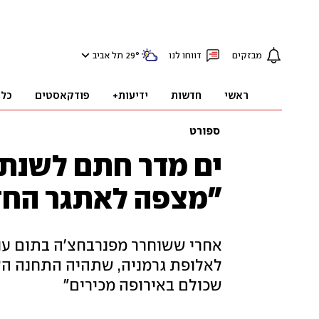
מבזקים
דווחו לנו
°
29
תל אביב
ראשי
חדשות
ידיעות+
פודקאסטים
כלכ
ספורט
ים מדר חתם לשנתיי
"מצפה לאתגר הח
אחרי ששוחרר מפנרבחצ'ה בתום עו
לאלופת גרמניה, שתהיה התחנה השלי
שכולם באירופה מכירים"