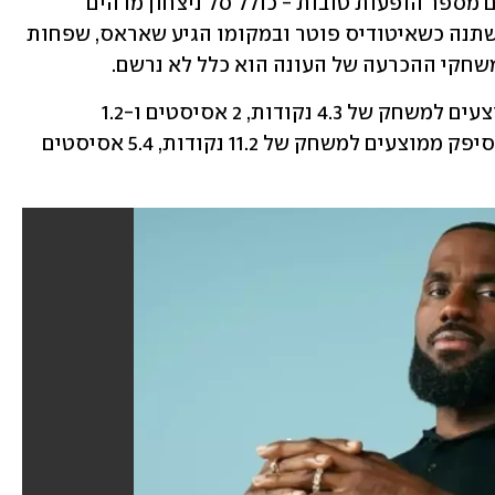
נתן לו לא מעט הזדמנויות ומדר גמל לו עם מספר הופעות טובות - כולל סל ניצחון מדהים 
ביורוליג נגד ריאל מדריד. עם זאת, הכל השתנה כשאיטודיס פוטר ובמקומו הגיע שאראס, שפחות 
משחקי ההכרעה של העונה הוא כלל לא נרשם.
בעונת החולפת היורוליג העמיד מדר ממוצעים למשחק של 4.3 נקודות, 2 אסיסטים ו-1.2 
ריבאונדים ב-13.5 דקות. בליגה הטורקית סיפק ממוצעים למשחק של 11.2 נקודות, 5.4 אסיסטים 