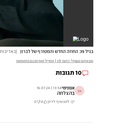
בגיל 39: החוזה החדש והמטורף של לברון
(
באדיבות one
מצאתם טעות? כתבו לנו | המייל האדום גם בווטסאפ
10
תגובות
אנונימי
13:54 | 16.07.24
אנ
בהצלחה
להצטרף לדיון
4
0