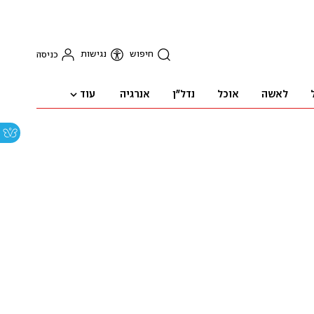
חיפוש
נגישות
כניסה
עוד
לאשה
אוכל
נדל"ן
אנרגיה