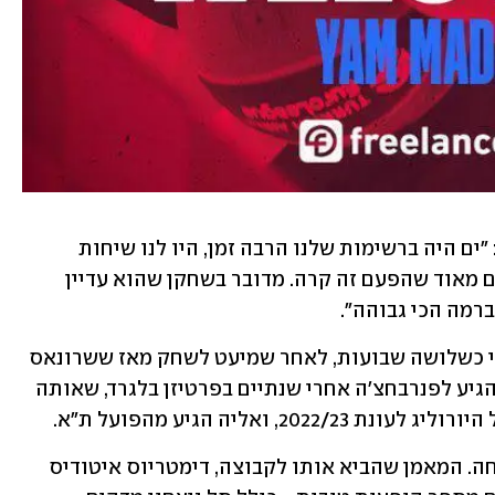
המנהל המקצועי של באיירן, מרקו פשיץ': "ים היה ברשימות שלנו הרבה זמן, היו לנו שיחות 
אינטנסיביות בשנה שעברה ואנחנו שמחים מאוד שהפעם זה קרה. מדובר בשחקן שהוא עדיין 
ברמה הכי גבוהה".
פנרבחצ'ה הודיעה על הפרידה ממדר לפני כשלושה שבועות, לאחר שמיעט לשחק מאז ששרונאס 
יאסקביצ'יוס מונה למאמן הקבוצה. מדר הגיע לפנרבחצ'ה אחרי שנתיים בפרטיזן בלגרד, שאותה 
, ואליה הגיע מהפועל ת"א.
תחילת הדרך של מדר בפנר נראתה מבטיחה. המאמן שהביא אותו לקבוצה, דימטריוס איטודיס 