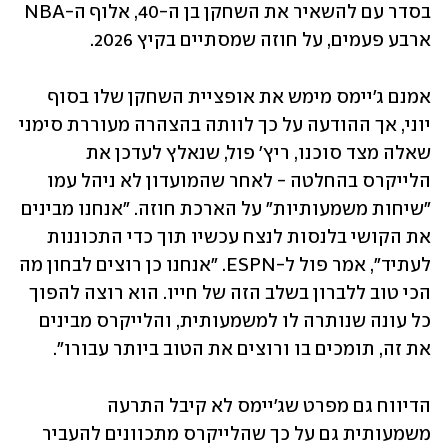
בסדר עם להשאיר את השחקן בן ה-40, אלוף ה-NBA 
ארבע פעמים, על חוזה שמסתיים בקיץ 2026.
אמנם ג'יימס מימש את אופציית השחקן שלו בסוף 
יוני, אך ההודעה על כך לוותה בהצהרה מעוררת סימני 
שאלה מצד סוכנו, ריץ' פול, שנאלץ לעדכן את 
הלייקרס בהחלטה - לאחר שהמועדון לא ניהל עמו 
"שיחות משמעותיות" על הארכת חוזה. "אנחנו מבינים 
את הקושי בלנסות לנצח עכשיו תוך כדי התכוננות 
לעתיד", אמר פול ל-ESPN. "אנחנו כן רוצים לבחון מה 
הכי טוב ללברון בשלב הזה של חייו. הוא רוצה להפוך 
כל עונה שנותרה לו למשמעותית, והלייקרס מבינים 
את זה, תומכים בו ורוצים את הטוב ביותר עבורו".
הדיווח גם מפרט שג'יימס לא קיבל התרעה 
משמעותית גם על כך שהלייקרס מתכוונים להעביר 