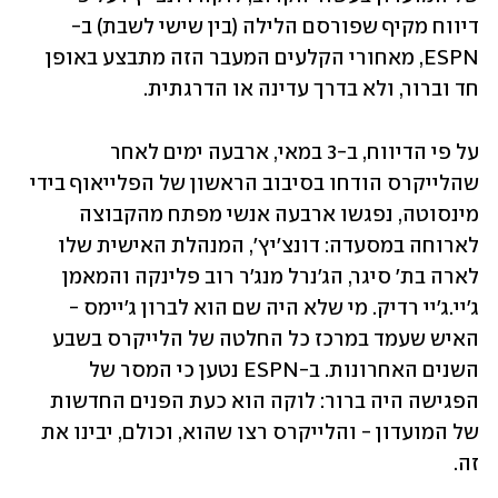
דיווח מקיף שפורסם הלילה (בין שישי לשבת) ב-
ESPN, מאחורי הקלעים המעבר הזה מתבצע באופן 
חד וברור, ולא בדרך עדינה או הדרגתית.
על פי הדיווח, ב-3 במאי, ארבעה ימים לאחר 
שהלייקרס הודחו בסיבוב הראשון של הפלייאוף בידי 
מינסוטה, נפגשו ארבעה אנשי מפתח מהקבוצה 
לארוחה במסעדה: דונצ'יץ', המנהלת האישית שלו 
לארה בת' סיגר, הג'נרל מנג'ר רוב פלינקה והמאמן 
ג'יי.ג'יי רדיק. מי שלא היה שם הוא לברון ג'יימס - 
האיש שעמד במרכז כל החלטה של הלייקרס בשבע 
השנים האחרונות. ב-ESPN נטען כי המסר של 
הפגישה היה ברור: לוקה הוא כעת הפנים החדשות 
של המועדון - והלייקרס רצו שהוא, וכולם, יבינו את 
זה.