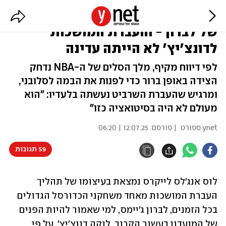
ב-ESPN חושפים: הלייקרס כבר לא
של לברון - והעברת המושכות
לדונצ'יץ' לא הייתה עדינה
לפי דיווח מקיף, מלך הסלים של ה-NBA נדחק
הצידה באופן ברור כדי לפנות את הבמה לסלובני,
ומרגיש שהעברת השרביט נעשתה בלעדיו: "הוא
מעולם לא היה בסיטואציה כזו"
ynet ספורט
| פורסם:
12.07.25 | 06:20
59 תגובות
לוס אנג'לס לייקרס נמצאת בעיצומו של תהליך 
העברת המושכות מאחד משחקני הכדורסל הגדולים 
בכל הזמנים, לברון ג'יימס, למי שאמור להיות הפנים 
של המועדון בעשור הקרוב, לוקה דונצ'יץ'. על פי 