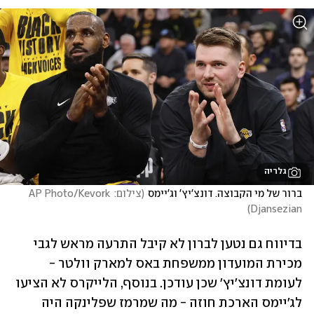
גלריה
ברור של מי הקבוצה. דונצ'יץ' וג'יימס
(
צילום: AP Photo/Kevork 
)
Djansezian
בדיווח גם נטען לברון לא קיבל התרעה מראש לגבי 
מכירת המועדון ממשפחת באס למארק וולטר - 
לעומת דונצ'יץ' שכן עודכן. בנוסף, הלייקרס לא הציעו 
לג'יימס הארכת חוזה - מה שמרמז שפלינקה היה 