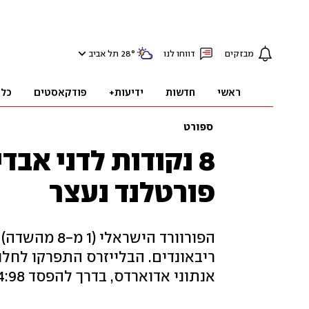
מבזקים
דווחו לנו
°
28
תל אביב
ראשי
חדשות
ידיעות+
פודקאסטים
כלכ
ספורט
8 נקודות לדני אבד
פורטלנד נעצר
אנתוני אדוארדס, בדרך להפסד 114:98 - הראשון שלהם אחרי שישה משחקים