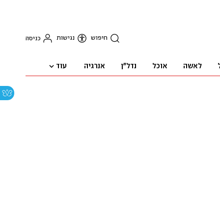
חיפוש
נגישות
כניסה
עוד
לאשה
אוכל
נדל"ן
אנרגיה