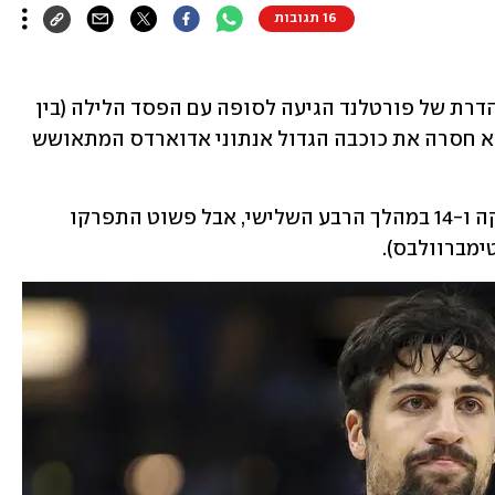
16 תגובות
אחרי שישה ניצחונות רצופים, הריצה הנהדרת של פורטלנד הגיעה לסופה עם הפסד הלילה (בין 
שבת לראשון) - 114:98 במינסוטה, שדווקא חסרה את כוכבה הגדול אנתוני אדוארדס המתאושש 
הבלייזרס הוליכו כבר ב-13 הפרש בהפסקה ו-14 במהלך הרבע השלישי, אבל פשוט התפרקו 