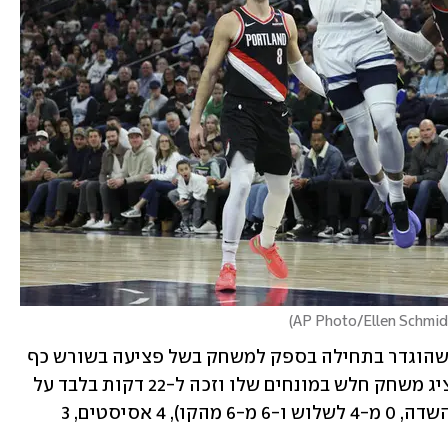
)
ומה עם דני אבדיה? הפורוורד הישראלי, שהוגדר בתחילה בספק למשחק בשל פציעה בשורש כף 
היד, היה לבסוף כשיר להתמודדות, אך הציג משחק חלש במונחים שלו וזכה ל-22 דקות בלבד על 
הפרקט. הוא סיים עם 8 נקודות (1 מ-8 מהשדה, 0 מ-4 לשלוש ו-6 מ-6 מהקו), 4 אסיסטים, 3 