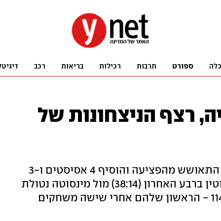
לה
ספורט
תרבות
רכילות
בריאות
רכב
דיגיטל
יה, רצף הניצחונות של
הפורוורד הישראלי (1 מ-8 מהשדה) התאושש מהפציעה והוסיף 4 אסיסטים ו-3
ריבאונדים. הבלייזרס התפרקו לחלוטין ברבע האחרון (38:14) מול מינסוטה נטולת