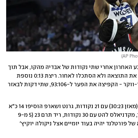
)
הבלייזרס עוד הוליכו 79:86 בתחילת הרבע האחרון אחרי שתי נקודות של אבדיה מהקו, אבל תוך 
חמש דקות רצו הטימברוולבס 4:13, הפכו את התוצאה ולא הסתכלו לאחור. ריצת 0:13 נוספת 
בהמשך - הפעם בהנהגת ניקייל אלכסנדר-ווקר - הקפיצה את הפער ל-93:106, שתי דקות לבאזר 
אנפרני סימונס הוליך את קלעי פורטלנד (מאזן 30:23) עם 21 נקודות, גרנט ושארפ הוסיפו 14 כ"א 
וסקוט הנדרסון סיים עם 12. מהעבר השני, מקדניאלס להט עם 30 נקודות, ריד תרם 23 (5 מ-9 
לשלוש) ואלכסנדר-ווקר 21. משחקה הבא של פורטלנד יהיה בעוד יומיים אצל ניקולה יוקיץ' 