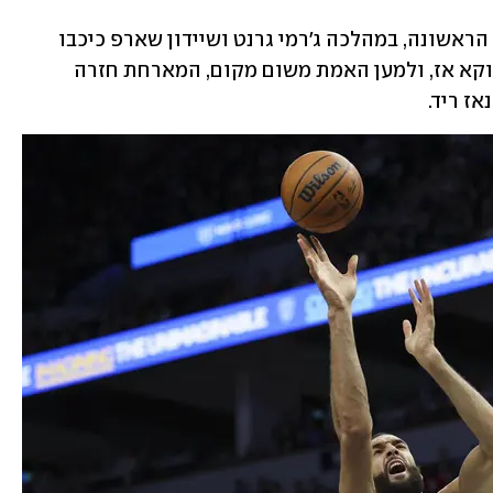
אבדיה קלע 4 מ-8 הנקודות שלו במחצית הראשונה, במהלכה ג'רמי גרנט ושיידון שארפ כיכבו 
והעלו את פורטלנד כבר ליתרון 47:60. דווקא אז, ולמען האמת משום מקום, המארחת חזרה 
אז ריד.