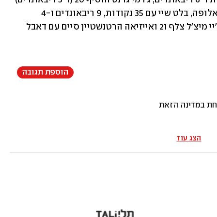
ושיידון שארפ 18 (ו-5 ריבאונדים). אצל האלופה, בלט שיי עם 35 נקודות, 9 ריבאונדים ו-4 
אסיסטים, ארון וויגינס עם 27 נקודות, אג'יי מיצ'ל צלף 21 ואייזיאה הרטנשטיין סיים עם דאבל 
הוספת תגובה
נחת במדינה הזאת
הצג עוד