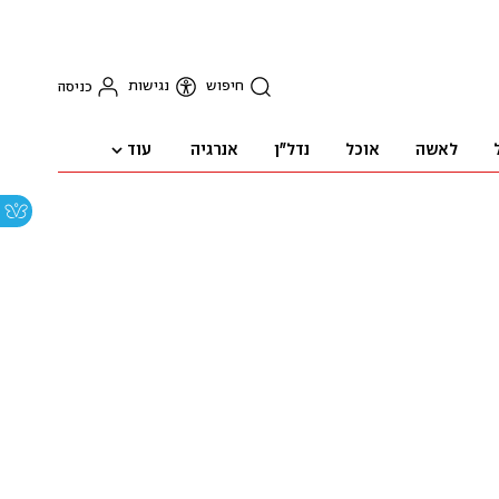
חיפוש
נגישות
כניסה
עוד
לאשה
אוכל
נדל"ן
אנרגיה