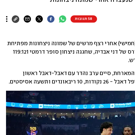
58 תגובות
האלופה אוקלהומה סיטי נעצרה הבוקר (חמישי) אחרי רצף מרשים של שמונה ניצחונות מפתיחת 
העונה - על החתום, פורטלנד טרייל בלייזרס של דני אבדיה, שחגגה ניצחון סופר דרמטי 119:121 
הישראלי, האדריכל המוביל בקאמבק של המארחת, סיים ערב נהדר עם דאבל-דאבל ראשון 
ם ותשעה אסיסטים.  