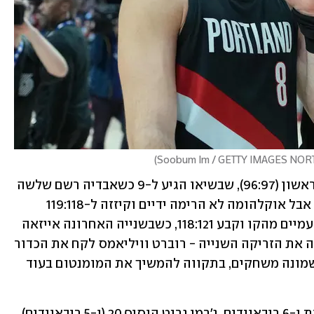
)
ברבע הרביעי הבלייזרס כבר רשמו יתרון ראשון (96:97), שבשיאו הגיע ל-9 כשאבדיה רשם שלשה 
אדירה שהעלתה את המארחת ל-106:115. אבל אוקלהומה לא הרימה ידיים וקיזזה ל-119:118 
כנותרו שבע שניות לסיום. הולידיי צלף פעמיים מהקו וקבע 118:121, כשבשנייה האחרונה אייזאה 
ג'ו סחט מרחוק עבירה, אבל החטיא בכוונה את הזריקה השנייה - רוברט וויליאמס לקח את הכדור 
החוזר - והבלייזרס חגגו ניצחון חמישי בשמונה משחקים, בתקווה להמשיך את המומנטום בעוד 
לצד אבדיה, ג'רו הולידיי בלט עם 22 נקודות ו-6 ריבאונדים, ג'רמי גרנט הוסיף 20 (ו-5 ריבאונדים) 