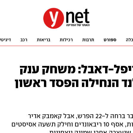
לה
ספורט
תרבות
רכילות
בריאות
רכב
דיגיטל
פל-דאבל: משחק ענק
נד הנחילה הפסד ראשון
החבורה של שיי גילג'ס-אלכסנדר כבר ברחה ל-22 הפרש, אבל קאמבק אדיר
בהובלת הישראלי – שקלע 26 נקודות, אסף 10 ריבאונדים וחילק תשעה אסיסטים