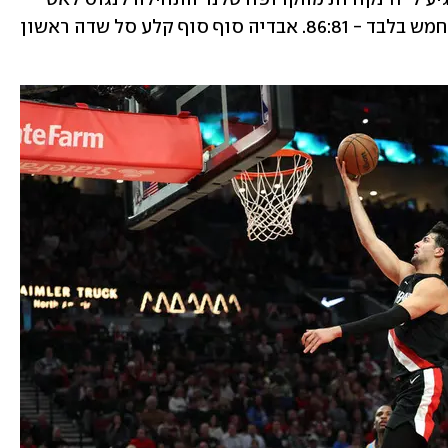
לאט בפער והגיעה לרבע המכריע בפיגור חמש בלבד - 86:81. אבדיה סוף סוף קלע סל שדה ראשון 