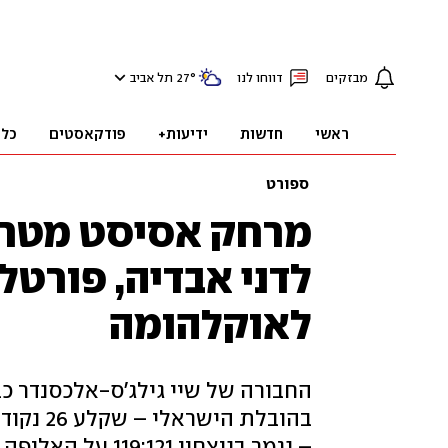
מבזקים
דווחו לנו
°
27
תל אביב
ראשי
חדשות
ידיעות+
פודקאסטים
כלכ
ספורט
מרחק אסיסט מטרי
לדני אבדיה, פורטל
לאוקלהומה
– נגמר בניצחון 119:121 על האלופה, שנעצרה אחרי שמונה ניצחונות