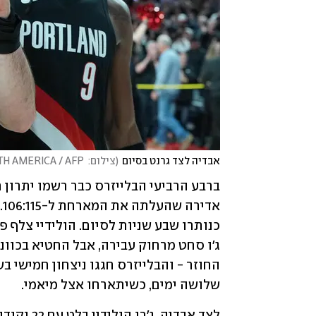
אבדיה לצד גרנט בסיום
(
צילום:  Soobum Im / GETTY IMAGES NORTH AMERICA / AFP
שלושה ימים, כשיתארחו אצל מיאמי.