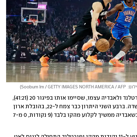
Soobum Im / GETTY IMAGES NORTH AMERICA / 
)
כאמור, הרבע הראשון לא האיר פנים לפורטלנד ולאבדיה עצמו, שסיימו אותו בפיגור 20 (41:21), 
כשהישראלי קלע 3 נקודות בלבד ו-0 מהשדה. ברבע השני היתרון כבר צמח ל-22, בהובלת ארון 
וויגינס ושיי גילג'ס-אלכסנדר הלוהטים, כשאבדיה ממשיך לקלוע מהקו בלבד (9 נקודות, 0 מ-7 
בתחילת הרבע השלישי, הפורוורד כבר הגיע ל-11 נקודות מהקו ופורטלנד התחילה לנגוס לאט 