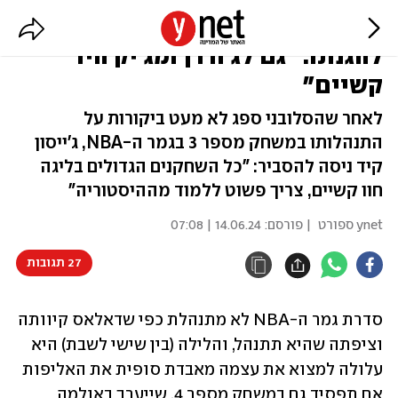
מאמנו של לוקה דונצ'יץ' נחלץ
להגנתו: "גם לג'ורדן ומג'יק היו
קשיים"
לאחר שהסלובני ספג לא מעט ביקורות על
התנהלותו במשחק מספר 3 בגמר ה-NBA, ג'ייסון
קיד ניסה להסביר: "כל השחקנים הגדולים בליגה
חוו קשיים, צריך פשוט ללמוד מההיסטוריה"
ynet ספורט
| פורסם:
14.06.24 | 07:08
27 תגובות
סדרת גמר ה-NBA לא מתנהלת כפי שדאלאס קיוותה 
וציפתה שהיא תתנהל, והלילה (בין שישי לשבת) היא 
עלולה למצוא את עצמה מאבדת סופית את האליפות 
אם תפסיד גם במשחק מספר 4, שייערך באולמה 