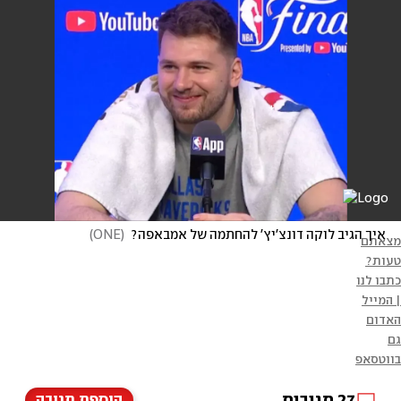
איך הגיב לוקה דונצ'יץ' להחתמה של אמבאפה?
(
ONE
)
מצאתם
טעות?
כתבו לנו
| המייל
האדום
גם
בווטסאפ
27
תגובות
הוספת תגובה