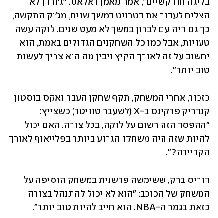
בליגה חוו קשיים", אמר מאמן דאלאס. "ג'ורדן לא 
הצליח לעבור את דטרויט במשך שנים, מג'יק התקשה, 
כך גם היה עם לברון במשך לא מעט שנים. לוקה עשה 
טעויות, אבל כמו כל השחקנים הגדולים באמת, הוא 
יחשוב על זה לאורך הקיץ ויבין מה הוא צריך לעשות 
טוב יותר".
כזכור, אחרי המשחק, תקף שחקן העבר ואקס בוסטון 
קנדריק פרקינס ב-X (לשעבר טוויטר) כשצייץ: 
"ההפסד הזה רשום על לוקה, בכל צורה. האם יכול 
להיות שזה היה משחקו הגרוע ביותר בפלייאוף לאורך 
הקריירה?".
דוריס ברק, ששימשה פרשנית במשחק הוסיפה על 
המשחק של הכוכב: "הוא לא יכול להתנהל בצורה 
כזאת בגמר ה-NBA. הוא חייב להיות טוב יותר".