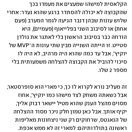
הקלאסית למישהו שמעצים את מעמדו בכך 
שהקבוצה לא יכולה להסתדר ברגע שהוא נעדר: אחרי 
שלוש עונות שבהן דנבר הגיעה לגמר המערב (פעם 
אחת) או לסיבוב השני בפלייאוף (פעמיים), היא 
הודחה כבר בסיבוב הראשון בלי לאתגר את גולדן 
סטייט. זו הייתה השנייה מבין שתי עונות ה־MVP של 
יוקיץ', אבל עד כמה שהוא היה מרהיב, לא היה לו 
סיכוי להוביל את הקבוצה להצלחה משמעותית בלי 
מספר 2 שלו.
זה מעליב נורא לקרוא לו כך, כי מארי הוא סופרסטאר, 
אבל כשאתה משחק לצד מישהו כמו יוקיץ', אחוז 
מסוים מהצל הענק שהוא מטיל יישאר דבוק אליך, 
יקיף אותך. אבל כאן טמון חלק ניכר מסוד ההצלחה 
של הנאגטס, שרחוקים רק שני ניצחונות מאליפות 
ראשונה בתולדותיהם: למארי זה לא ממש אכפת. 