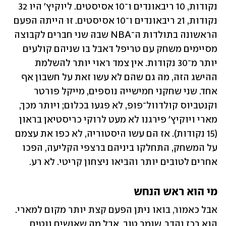
נקודות, 10 ריבאונדים ו־10 אסיסטים. ליוקיץ' היו 32 
נקודות, 21 ריבאונדים ו־10 אסיסטים. זו הייתה הפעם 
הראשונה בתולדות ה־NBA שבה שני חברים לקבוצה 
מסיימים משחק עם טריפל דאבל בו שניהם קולעים 
יותר מ־30 נקודות. אין צמד ראוי יותר להשלמת 
ההישג הזה, מה גם שהם לא עשו זאת על חשבון אף 
אחד. שני שחקני חמישייה נוספים, מייקל פורטר 
וקנטביוס קולדוול־פופ, לא פגעו בכלום; ויותר מכך, 
מארי ויוקיץ' פירגנו לא מעט לרוקי כריסטיאן בראון 
(15 נקודות). אז הם עשו היסטוריה, לא כפו את עצמם 
על המשחק, התחלקו ביניהם ברצפי הקליעה, הפכו 
אחרים לטובים יותר והביאו ניצחון קריטי. לא רע.
מי הוא ראש הנחש
אבל כאמור, בואו ניתן הפעם קצת יותר מקום למארי. 
הוא רכז נהדר, שומר טוב, אבל מה שאנשים נוטים 