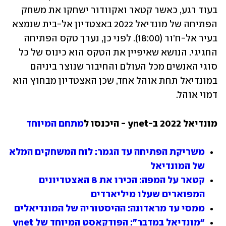
בעוד רגע, כאשר קטאר ואקוודור ישחקו את משחק 
הפתיחה של מונדיאל 2022 באצטדיון אל-בית שנמצא 
בעיר אל-ח’ור (18:00). לפני כן, נערך טקס הפתיחה 
החגיגי. הנושא שאיפיין את הטקס הוא כינוס של כל 
סוגי האנשים מכל העולם והחיבור שנוצר ביניהם 
במונדיאל תחת אוהל אחד, שכן האצטדיון מבחוץ הוא 
דמוי אוהל.
מונדיאל 2022 ב-ynet - היכנסו ל
מתחם המיוחד
משריקת הפתיחה עד הגמר: לוח המשחקים המלא 
של המונדיאל
קטאר על המפה: הכירו את 8 האצטדיונים 
המפוארים שעלו מיליארדים
ממסי עד מראדונה: ההיסטוריה של המונדיאלים
"מונדיאל במדבר": הפודקאסט המיוחד של ynet