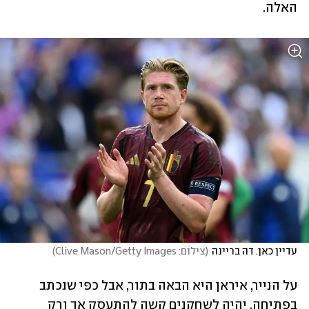
האלה. 
עדיין כאן. דה בריינה
(
צילום: Clive Mason/Getty Images
)
על הנייר, איראן היא הבאה בתור, אבל כפי שנכתב 
בפתיחה, יהיה לשחקנים קשה להתעסק אך ורק 