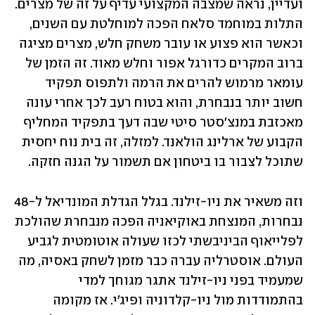
ועדיין, נראה שמצבה המקצועי עדיף על זה של מצרים. 
התלות במוחמד סלאח הפכה למוחלטת עם השנים, 
וכאשר הוא פצוע או עובר משחק חלש, מצרים מציגה 
ברוב המקרים כדורגל אפור וחלש מאוד. זה הזמן של 
עומאר מרמוש להרים את הרמה ולתפוס תפקיד 
חשוב יותר בנבחרת, והוא בטוח רעב לכך אחרי עונה 
מאכזבת במנצ'סטר סיטי שבה דעך בתפקיד המחליף 
הקבוע של ארלינג הולאנד. למזלה, זה בית נוח יחסית 
שתוכל לצבור בו ביטחון אם תשמור על הגנה חזקה.
וזה משאיר את ניו-זילנד. בגלל הגדלת המונדיאל ל-48 
נבחרות, המנצחת באוקיאניה הפכה מנבחרת שהולכת 
לפלייאוף הביניבשתי לכזו שעולה אוטומטית לגביע 
העולם. אוסטרליה עברה כבר מזמן לשחק באסיה, מה 
שמעמיד בפני ניו-זילנד אתגר מגוחך למדי 
בהתמודדות מול ניו-קלדוניה ופיג'י. אז מקומה 