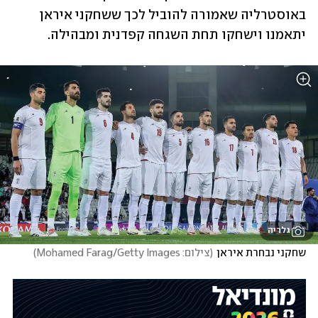
באוסטרליה שאמורה להוביל לכך ששחקני איראן 
יתאמנו וישחקו תחת השגחה קפדנית ומבהילה.
גלריה
שחקני נבחרת איראן
(
צילום: Mohamed Farag/Getty Images
)