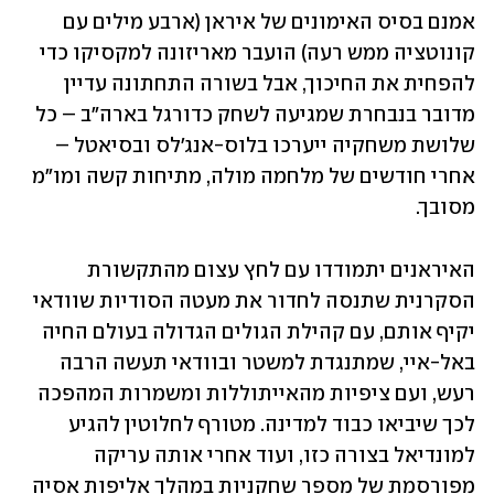
אמנם בסיס האימונים של איראן (ארבע מילים עם 
קונוטציה ממש רעה) הועבר מאריזונה למקסיקו כדי 
להפחית את החיכוך, אבל בשורה התחתונה עדיין 
מדובר בנבחרת שמגיעה לשחק כדורגל בארה"ב – כל 
שלושת משחקיה ייערכו בלוס-אנג'לס ובסיאטל – 
אחרי חודשים של מלחמה מולה, מתיחות קשה ומו"מ 
מסובך.
האיראנים יתמודדו עם לחץ עצום מהתקשורת 
הסקרנית שתנסה לחדור את מעטה הסודיות שוודאי 
יקיף אותם, עם קהילת הגולים הגדולה בעולם החיה 
באל-איי, שמתנגדת למשטר ובוודאי תעשה הרבה 
רעש, ועם ציפיות מהאייתוללות ומשמרות המהפכה 
לכך שיביאו כבוד למדינה. מטורף לחלוטין להגיע 
למונדיאל בצורה כזו, ועוד אחרי אותה עריקה 
מפורסמת של מספר שחקניות במהלך אליפות אסיה 