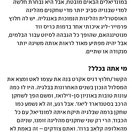
במונדיאלים הבאים מובטח, אבל היא נבחרת חלשה 
למדי שבנויה סביב יותר מדי שחקנים מהליגה 
האוסטרלית והליגות הנמוכות באנגליה. יש לה חלוץ 
פרמייר-ליג איכותי אחד בדמות כריס ווד 
מנוטינגהאם, שהופך כל הגבהה לסיוט עבור הבלמים, 
אבל יהיה מפתיע מאוד לראות אותה משיגה יותר 
מנקודה או שתיים. 
מי אתה בכלל? 
הקשר/חלוץ דניס אקרט בנה את עצמו לאט ומצא את 
המסלול הנכון בשנים האחרונות בבלגיה. היו לו כמה 
עונות טובות באוניון סן-ז'ילואז, ומשם הפך לשחקן 
הרכב בסטנדארד ליאז'. אבל רגע, זה לא נשמע כמו 
שחקן ברמה שבלגיה תיקח איתה למונדיאל, עם כל 
הכבוד. הרי רק שני שחקנים מהליגה זומנו, שניהם 
מהאלופה קלאב ברוז'. ואתם צודקים – זה באמת לא 