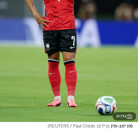
גלריה
סון יונג-מין
(
צילום: REUTERS / Paul Childs
)