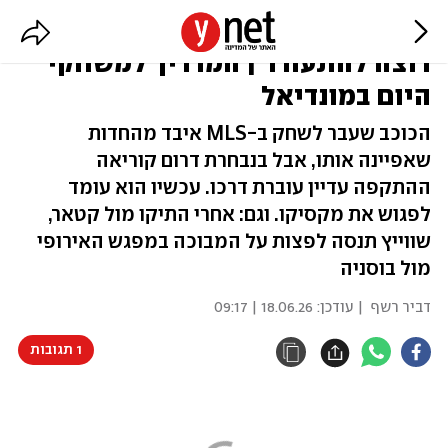
סון יונג-מין נגד המארחת, ושווייץ
רוצה להתעורר | המדריך למשחקי
היום במונדיאל
הכוכב שעבר לשחק ב-MLS איבד מהחדות
שאפיינה אותו, אבל בנבחרת דרום קוריאה
ההתקפה עדיין עוברת דרכו. עכשיו הוא עומד
לפגוש את מקסיקו. וגם: אחרי התיקו מול קטאר,
שווייץ תנסה לפצות על המבוכה במפגש האירופי
מול בוסניה
דביר רשף
| עודכן:
18.06.26 | 09:17
1 תגובות