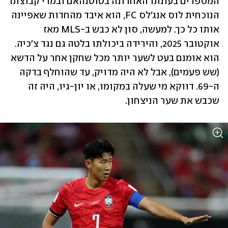
המספרים בעונתו האחרונה בטוטנהאם ובמדי קבוצתו 
הנוכחית לוס אנג'לס FC, הוא איבד מהחדות שאפיינה 
אותו כל כך. למעשה, סון לא כבש ב-MLS מאז 
אוקטובר 2025, והירידה ביכולתו בלטה גם נגד צ'כיה. 
הוא אומנם בעט לשער יותר מכל שחקן אחר על הדשא 
(שש פעמים), אבל לא היה מדויק, עד שהוחלף בדקה 
ה-69. דווקא מי שעלה במקומו, או יון-גיו, היה זה 
שכבש את שער הניצחון.