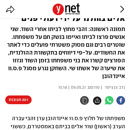
משפחתו של ערן זהבי עברה שוד
אלים בהולנד על ידי רעולי פנים
תמונה ראשונה: זהבי מחוץ לביתו אחרי השוד. שני
אנשים פרצו לביתו ואיימו בנשק חם על משפחתו.
שוטרים רבים וגם מסוק משטרתי פועלים כדי לאתר
את החשודים. על-פי דיווחים בתקשורת ההולנדית,
הפורצים קשרו את בני משפחתו בזמן השוד וגזזו
את שיערה של אשתו שי. השחקן נגרע מסגל פ.ס.וו
איינדהובן
נדב צנציפר
| פורסם:
09.05.21 | 15:14
301 תגובות
משפחתו של חלוץ פ.ס.וו איינדהובן ערן זהבי עברה 
הערב (ראשון) שוד אלים בביתם באמסטרדם, כששני 