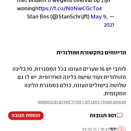
met Willem II wegens overval op zijn 
woning
https://t.co/N0NwCGcTo4
May 9, 
— Stan Bos (@StanSchrijft) 
2021
הדיווחים בתקשורת ההולנדית
לזהבי יש 16 שערים העונה בכל המסגרות, 10 בליגה 
ההולנדית ועוד שישה בליגה האירופית. יש לו גם 
שלושה בישולים העונה, כולם במסגרת הליגה 
המקומית.
מצאתם טעות? כתבו לנו | המייל האדום גם בווטסאפ
301
תגובות
הוספת תגובה
יוסי
18:42 | 09.05.21
י